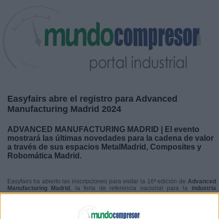
Easyfairs abre el registro para Advanced
Manufacturing Madrid 2024
ADVANCED MANUFACTURING MADRID | El evento
mostrará las últimas novedades para la cadena de valor
a través de sus espacios MetalMadrid, Composites y
Robomática Madrid.
Easyfairs ha abierto las inscripciones para visitar la 16ª edición de
Advanced
Manufacturing Madrid
, la feria de referencia nacional para la
industria
manufacturera
. Esta edición tendrá lugar los días 20 y 21 de noviembre en
los pabellones 7 y 9 de
IFEMA
, donde se darán cita las empresas líderes y
expertos del sector para presentar las últimas novedades, productos y
servicios para la industria.