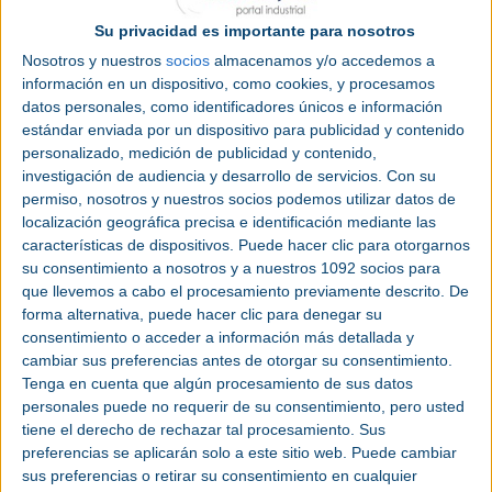
El registro al evento es gratuito y como cada año, los visitantes tendrán acceso
Su privacidad es importante para nosotros
a sus tres salones,
MetalMadrid
,
Composites
y
Robomática Madrid
, donde
podrán descubrir una gran oferta de soluciones innovadoras para los sectores
Nosotros y nuestros
socios
almacenamos y/o accedemos a
metalúrgico,
automatización
y
robótica
, y materiales compuestos, así como
información en un dispositivo, como cookies, y procesamos
potenciar su networking con más de 600 empresas expositoras. Además, la
feria contará con cuatro áreas transversales, Connected Madrid (
Industria
datos personales, como identificadores únicos e información
4.0
), Additive Madrid (
Fabricación aditiva
), Surface Madrid (Tratamiento de
estándar enviada por un dispositivo para publicidad y contenido
superficies) y Product testing & Quality Control (Pruebas y control de calidad).
personalizado, medición de publicidad y contenido,
Aparte de los distintos espacios expositivos, el evento volverá a ofrecer salas
investigación de audiencia y desarrollo de servicios.
Con su
con actividades y ponencias inspiradoras impartidas por expertos y perfiles
relevantes de la industria, como parte del Tech Congress 4.0. Este Congreso,
permiso, nosotros y nuestros socios podemos utilizar datos de
enmarcado dentro de la feria, regresa con una propuesta de contenidos
localización geográfica precisa e identificación mediante las
protagonizados por la innovación y las nuevas tecnologías, siendo la IA uno
de los puntos destacados de su programa. En su Auditórium principal, la Sala
características de dispositivos. Puede hacer clic para otorgarnos
Schaeffler, discurrirán multitud de conferencias y mesas redondas
su consentimiento a nosotros y a nuestros 1092 socios para
especializadas en la transformación de la industria vista desde los distintos
sectores verticales; además contará de nuevo con una segunda sala dedicada
que llevemos a cabo el procesamiento previamente descrito. De
en exclusiva a contenidos sobre el sector de los composites y los materiales
forma alternativa, puede hacer clic para denegar su
avanzados.
consentimiento o acceder a información más detallada y
Como novedad de este año, Advanced Manufacturing Madrid acogerá por
cambiar sus preferencias antes de otorgar su consentimiento.
primera vez el TECH FORUM 4.0, un espacio tecnológico donde convivirán
las últimas tendencias y tecnologías para las distintas fases de la cadena de
Tenga en cuenta que algún procesamiento de sus datos
suministro del sector manufacturero. Organizada junto con Global Lean, será
personales puede no requerir de su consentimiento, pero usted
un área reservada para interactuar y aprender sobre la usabilidad de los
métodos y la tecnología aplicada. Esta contará con una zona expositiva de
tiene el derecho de rechazar tal procesamiento. Sus
tecnología en movimiento y con la tercera aula del TECH CONGRESS
preferencias se aplicarán solo a este sitio web. Puede cambiar
patrocinada por Dassault Systèmes, donde la transferencia del conocimiento
estará asegurada.
sus preferencias o retirar su consentimiento en cualquier