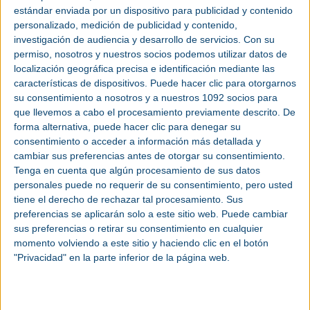
estándar enviada por un dispositivo para publicidad y contenido
La
planta fotovoltaica
está vinculada a un acuerdo de suministro de energía
(PPA) a 15 años con la compañía eléctrica pública de Queensland Stanwell
personalizado, medición de publicidad y contenido,
Corporation. Stanwell tiene previsto utilizar toda la energía producida en
investigación de audiencia y desarrollo de servicios.
Con su
Aldoga para abastecer su proyecto de
hidrógeno verde
, Central Queensland
Hydrogen (CQ-H2), cuya entrada en operación comercial está prevista en
permiso, nosotros y nuestros socios podemos utilizar datos de
2028.
localización geográfica precisa e identificación mediante las
La planta solar Aldoga generará
electricidad
limpia para abastecer a casi
características de dispositivos. Puede hacer clic para otorgarnos
185.000 hogares y evitará la emisión de en torno a 934.000 toneladas de CO2
su consentimiento a nosotros y a nuestros 1092 socios para
al año, desempeñando un papel fundamental en la descarbonización de
Queensland. Además, este proyecto es una muestra más de la apuesta de
que llevemos a cabo el procesamiento previamente descrito. De
ACCIONA Energía por Australia como país estratégico para acelerar su
forma alternativa, puede hacer clic para denegar su
crecimiento.
consentimiento o acceder a información más detallada y
cambiar sus preferencias antes de otorgar su consentimiento.
Tenga en cuenta que algún procesamiento de sus datos
personales puede no requerir de su consentimiento, pero usted
tiene el derecho de rechazar tal procesamiento. Sus
preferencias se aplicarán solo a este sitio web. Puede cambiar
sus preferencias o retirar su consentimiento en cualquier
momento volviendo a este sitio y haciendo clic en el botón
"Privacidad" en la parte inferior de la página web.