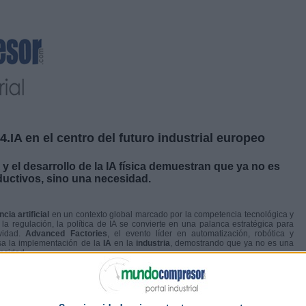
4.IA en el centro del futuro industrial europeo
el desarrollo de la IA física demuestran que ya no es
ductivos, sino una necesidad.
ncia artificial
en un contexto global marcado por la competencia tecnológica y
 la regulación, la política de IA se convierte en una palanca estratégica para
ividad.
Advanced Factories
, el evento líder en automatización, robótica y
esa la implementación de la
IA
en la
industria
, demostrando que ya no es una
cesidad.