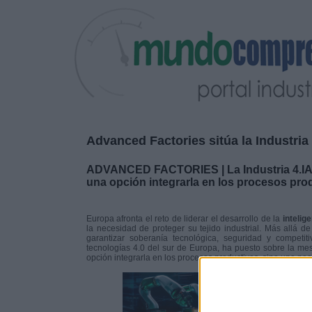
Advanced Factories sitúa la Industria 
ADVANCED FACTORIES | La Industria 4.IA y 
una opción integrarla en los procesos pro
Europa afronta el reto de liderar el desarrollo de la
intelige
la necesidad de proteger su tejido industrial. Más allá de
garantizar soberanía tecnológica, seguridad y competit
tecnologías 4.0 del sur de Europa, ha puesto sobre la m
opción integrarla en los procesos productivos, sino una ne