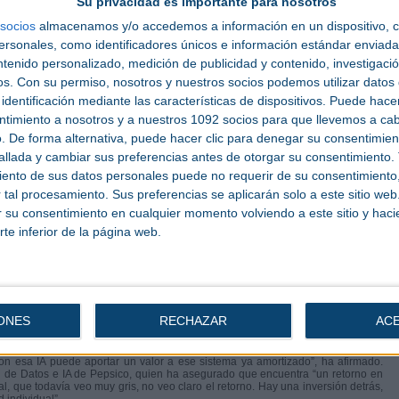
Su privacidad es importante para nosotros
socios
almacenamos y/o accedemos a información en un dispositivo, c
sonales, como identificadores únicos e información estándar enviada 
iniendo el marco europeo para impulsar una IA confiable, industrial y alineada
la gobernanza de algoritmos hasta el impulso de ecosistemas innovadores, los
ntenido personalizado, medición de publicidad y contenido, investigaci
carán el posicionamiento de Europa en la carrera global por la inteligencia
os.
Con su permiso, nosotros y nuestros socios podemos utilizar datos 
identificación mediante las características de dispositivos. Puede hacer
erio para la Transformación Digital y de la Función Pública, Aleida Alcaide, ha
ntimiento a nosotros y a nuestros 1092 socios para que llevemos a ca
y ver cómo puede transformar la tecnología nuestro futuro para diseñar las
ransición. En un terreno en el que los ciudadanos y las empresas se sienten
. De forma alternativa, puede hacer clic para denegar su consentimien
e ofrecer alternativas, más allá de protegernos con regulación”.
llada y cambiar sus preferencias antes de otorgar su consentimiento.
tratégica en esta era de la IA pasa por tener cierto control en el desarrollo
ento de sus datos personales puede no requerir de su consentimiento, 
nto de modelos son una vía para ello”.
tal procesamiento. Sus preferencias se aplicarán solo a este sitio we
erazgo industrial europeo
ar su consentimiento en cualquier momento volviendo a este sitio y haci
rte inferior de la página web.
concepto de Industria 4.IA, una forma de reflejar la evolución y el futuro de la
ón y la irrupción de la inteligencia artificial. Si la Industria 4.0 ha sido la base
ne cómo se utilizan esas capacidades y acelera su impacto en la industria.
a. Hace años, en 2005, creamos un instituto de innovación, para estudiar todo
ntes es que viene toda la moda de la IA, pero luego está la realidad del
stro día a día”, ha explicado el Director de Industria de Ayesa, Xabier Eroa.
ONES
RECHAZAR
AC
jo Galera, Director Global de Robótica y Automatización en Cosentino, se ha
 no le aporte un retorno. “La IA es el detonante para proyectos que no salían
n esa IA puede aportar un valor a ese sistema ya amortizado”, ha afirmado.
 de Datos e IA de Pepsico, quien ha asegurado que encuentra “un retorno en
l, que todavía veo muy gris, no veo claro el retorno. Hay una inversión detrás,