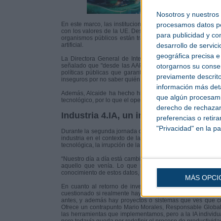
Nosotros y nuestros
procesamos datos per
En este marco, las instituciones y actores clave están def
con los valores de la UE. Desde la protección de datos y 
para publicidad y co
organismos públicos están trabajando en medidas que mar
desarrollo de servici
artificial.
geográfica precisa e 
La Directora General de Inteligencia Artificial del Minist
otorgarnos su conse
señalado que "desde las AAPPs tenemos que adelantarnos 
políticas públicas que garanticen seguridad durante la t
previamente descrito
inseguros por no saber quién controla sus datos, tenemos qu
información más deta
Además, Alcaide ha hecho hincapié en que “la soberanía es
que algún procesami
tecnológico, por lo que el open source y el post-entrenamie
derecho de rechazar 
Industria 4.IA, un impulso para el lid
preferencias o retir
"Privacidad" en la pa
Durante la segunda jornada de la feria, se ha desgranado el 
industria en el contexto de la automatización, la digitalizaci
tecnológica, la irrupción de la inteligencia artificial redefi
“Nuestro día a día está cambiando porque no nos queda otr
aquello que venía. Lo que nos encontramos en los clie
conocimiento de estos datos, y la integración de esta en nue
MÁS OPCI
En cuanto al retorno de inversión de aplicar la IA, Juan
cuestionado si realmente hay alguna empresa a la que la IA
antes, y además hay proyectos o sistemas que ves que co
Ofrece un contrapunto Mario Morales, Responsable Global
las herramientas que implementamos, pero a la IA individua