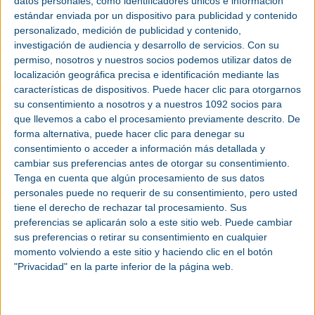
datos personales, como identificadores únicos e información
comprimido como en los secadores por adsorción.
estándar enviada por un dispositivo para publicidad y contenido
La regeneración se realiza fácilmente con aporte de calor o un barrido de aire
personalizado, medición de publicidad y contenido,
seco. Esta propiedad también permite el uso del producto de forma continua,
pudiendo hacer los procesos de adsorción y regeneración indefinidamente,
investigación de audiencia y desarrollo de servicios.
Con su
sin que el producto sufra alteración por ello. Sí se puede deteriorar por
permiso, nosotros y nuestros socios podemos utilizar datos de
contaminación o por trabajar con temperaturas fuera de su rango de
aplicación.
localización geográfica precisa e identificación mediante las
características de dispositivos. Puede hacer clic para otorgarnos
Otra de las aplicaciones típicas en las que se usa la alúmina activa es en el
tratamiento del agua potable por su capacidad de adsorción para elementos
su consentimiento a nosotros y a nuestros 1092 socios para
como el flúor, arsénico, cobre o plomo.
que llevemos a cabo el procesamiento previamente descrito. De
forma alternativa, puede hacer clic para denegar su
El tamiz molecular
consentimiento o acceder a información más detallada y
cambiar sus preferencias antes de otorgar su consentimiento.
El
tamiz molecular
es un producto llamado
zeolita
procedente de un
aluminosilicato que se utiliza como desecante en la industria.
Tenga en cuenta que algún procesamiento de sus datos
personales puede no requerir de su consentimiento, pero usted
Al igual que la alúmina, el tamiz molecular se utiliza para separar y adsorber
moléculas específicas, como la eliminación de humedad o determinados
tiene el derecho de rechazar tal procesamiento. Sus
gases, lo que consigue gracias a que dispone de unos poros de tamaño
preferencias se aplicarán solo a este sitio web. Puede cambiar
pequeño y uniforme que permiten atrapar moléculas pequeñas.
sus preferencias o retirar su consentimiento en cualquier
momento volviendo a este sitio y haciendo clic en el botón
Diferencias entre el tamiz molecular y la alúmina
"Privacidad" en la parte inferior de la página web.
activada:
Alúmina activada
La alúmina activada tiene una distribución desigual en el tamaño de los poros