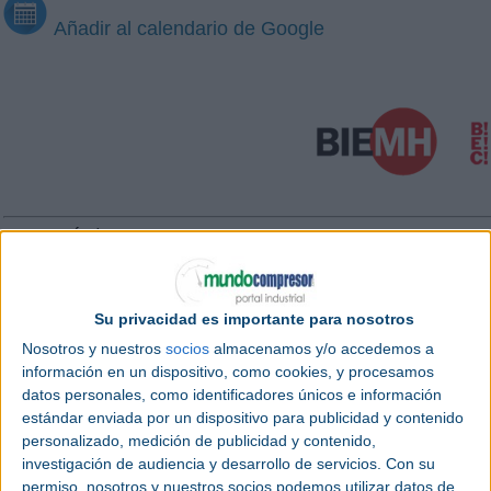
Añadir al calendario de Google
Categoría |
Feria
Lugar |
Bizkaia (España)
Fecha |
Lunes 2 marzo 2026 -
Viernes 6 marzo 2026
Su privacidad es importante para nosotros
Nosotros y nuestros
socios
almacenamos y/o accedemos a
Página web
|
biemh.bilbaoexhibitioncentre.com/
información en un dispositivo, como cookies, y procesamos
Contacto
|
Tel: +34 94 404 00 00 bec@bec.eu
datos personales, como identificadores únicos e información
estándar enviada por un dispositivo para publicidad y contenido
personalizado, medición de publicidad y contenido,
investigación de audiencia y desarrollo de servicios.
Con su
permiso, nosotros y nuestros socios podemos utilizar datos de