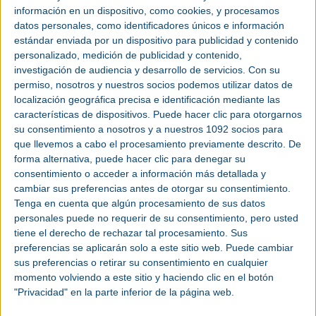
Se conoce también con otros nombres que van asociados 
información en un dispositivo, como cookies, y procesamos
compresores; como el Air-End en los compresores de tor
datos personales, como identificadores únicos e información
compresores de pistón.
estándar enviada por un dispositivo para publicidad y contenido
personalizado, medición de publicidad y contenido,
investigación de audiencia y desarrollo de servicios.
Con su
permiso, nosotros y nuestros socios podemos utilizar datos de
localización geográfica precisa e identificación mediante las
características de dispositivos. Puede hacer clic para otorgarnos
su consentimiento a nosotros y a nuestros 1092 socios para
Otros términos
que llevemos a cabo el procesamiento previamente descrito. De
forma alternativa, puede hacer clic para denegar su
consentimiento o acceder a información más detallada y
>
Air-End
cambiar sus preferencias antes de otorgar su consentimiento.
Tenga en cuenta que algún procesamiento de sus datos
>
Filtros de aire comprimido y gases
personales puede no requerir de su consentimiento, pero usted
tiene el derecho de rechazar tal procesamiento. Sus
>
Turbocompresor
preferencias se aplicarán solo a este sitio web. Puede cambiar
>
Lubricador
sus preferencias o retirar su consentimiento en cualquier
momento volviendo a este sitio y haciendo clic en el botón
"Privacidad" en la parte inferior de la página web.
Volver al listado de términos