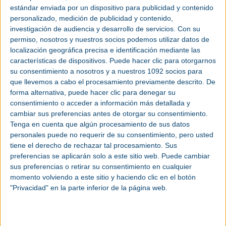
Covid-19, C&R 2021 se presenta como un evento estratégico para dinamizar
estándar enviada por un dispositivo para publicidad y contenido
la actividad comercial, para conocer las tendencias y líneas de avance de esta
personalizado, medición de publicidad y contenido,
industria
y, muy especialmente, para recobrar la normalidad y permitir a
empresas y profesionales reanudar el tan necesario contacto personal. Todo
investigación de audiencia y desarrollo de servicios.
Con su
ello en marco de uno de los principales referentes internacionales de los
permiso, nosotros y nuestros socios podemos utilizar datos de
sectores de Climatización,
Ventilación
,
Frio Industrial
y Comercial,
Calefacción
y
Fontanería
, que congregó, en su última edición, a 614
localización geográfica precisa e identificación mediante las
empresas de 25 países y 54.781 visitantes profesionales, con una cuota de
características de dispositivos. Puede hacer clic para otorgarnos
internacionalidad del 11% y presencia de 88 países.
su consentimiento a nosotros y a nuestros 1092 socios para
Bajo el lema “Juntos creamos bienestar”, el proyecto para C&R 2021 mantiene
que llevemos a cabo el procesamiento previamente descrito. De
su estructura habitual. Por un lado, la exposición comercial que mostrará la
capacidad de innovación tecnológica y la apuesta por la
sostenibilidad
y la
forma alternativa, puede hacer clic para denegar su
eficiencia energética
de las empresas a lo largo de tres pabellones. En este
consentimiento o acceder a información más detallada y
sentido, el sector de Climatización se situará en el pabellón 10; Refrigeración,
en el Pabellón 8, y Calefacción y Fontanería, en el pabellón 6. La
cambiar sus preferencias antes de otorgar su consentimiento.
comercialización de espacios arrancará en la segunda quincena de este mes
Tenga en cuenta que algún procesamiento de sus datos
de febrero.
personales puede no requerir de su consentimiento, pero usted
Por otra parte, la feria está preparando la plataforma digital C&R CONNECT
tiene el derecho de rechazar tal procesamiento. Sus
que ofrecerá un eficaz complemento para gestión de citas, el B2B, y el
seguimiento de contenidos a través de la app.
preferencias se aplicarán solo a este sitio web. Puede cambiar
sus preferencias o retirar su consentimiento en cualquier
En lo que se refiere a las actividades, se está trabajando en un renovado
formato para programa de Jornadas Técnicas, Foro C&R y en una
momento volviendo a este sitio y haciendo clic en el botón
convocatoria de la Galería de Innovación que, una vez más, se hará eco de
"Privacidad" en la parte inferior de la página web.
las últimas novedades, con el fin de estimular y dar visibilidad al I+D+i
sectorial. Las empresas interesadas en participar en este espacio podrán
presentar sus propuestas en el mes de julio.