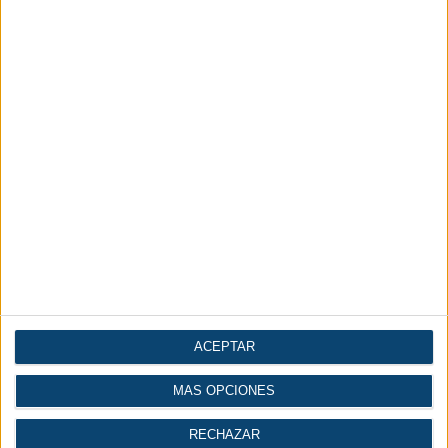
seguridad e independencia energética local y regional. Si bien los conflictos
pueden interrumpir las cadenas de suministro de energía a nivel mundial, el
hidrógeno verde puede producirse de forma rentable a nivel local cuando se
dispone de los recursos energéticos renovables adecuados.
ACEPTAR
MÁS OPCIONES
RECHAZAR