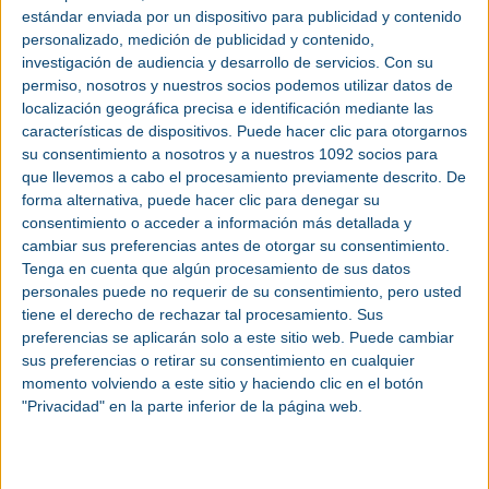
hidrógeno verde utilizando los avanzados electrolizadores modulares PEM de
estándar enviada por un dispositivo para publicidad y contenido
Ohmium, con la posibilidad de proporcionar a Cepsa hasta 300 MW de
capacidad de producción de hidrógeno verde.
personalizado, medición de publicidad y contenido,
investigación de audiencia y desarrollo de servicios.
Con su
Según el acuerdo, las dos empresas también colaborarán en iniciativas de
investigación
y
desarrollo
del hidrógeno verde.
permiso, nosotros y nuestros socios podemos utilizar datos de
localización geográfica precisa e identificación mediante las
Carlos Barrasa, director de Commercial & Clean Energies de Cepsa, ha
asegurado: "En Cepsa tenemos muchos años de experiencia en la producción
características de dispositivos. Puede hacer clic para otorgarnos
y manipulación de fuentes de energía a través de moléculas. En la transición
su consentimiento a nosotros y a nuestros 1092 socios para
al hidrógeno verde, esta experiencia nos da una ventaja competitiva. Nuestra
colaboración con Ohmium mejorará aún más la eficiencia del proceso de
que llevemos a cabo el procesamiento previamente descrito. De
producción de hidrógeno, clave para la competitividad en costes, gracias a la
forma alternativa, puede hacer clic para denegar su
innovadora tecnología de esta compañía”.
consentimiento o acceder a información más detallada y
Arne Ballantine, CEO de Ohmium International, ha añadido: “Cepsa es líder en
cambiar sus preferencias antes de otorgar su consentimiento.
la industria energética y cuenta con una gran visión de futuro. Su plan Positive
Motion, que plantea la transición hacia una economía más verde y sostenible
Tenga en cuenta que algún procesamiento de sus datos
en la Península Ibérica, y que incluye el desarrollo de 2 GW de producción de
personales puede no requerir de su consentimiento, pero usted
hidrógeno verde en España y Portugal para 2030, es prueba de ello. Con esta
colaboración estamos tomando medidas inmediatas y concretas para hacer
tiene el derecho de rechazar tal procesamiento. Sus
realidad ese objetivo”.
preferencias se aplicarán solo a este sitio web. Puede cambiar
La inclusión de objetivos ambiciosos para la producción de hidrógeno verde
sus preferencias o retirar su consentimiento en cualquier
en el plan Positive Motion de Cepsa es reconocimiento explícito de que el
momento volviendo a este sitio y haciendo clic en el botón
hidrógeno verde es una alternativa ideal para descarbonizar múltiples
industrias, incluyendo sectores complejos como el transporte pesado, la
"Privacidad" en la parte inferior de la página web.
aviación y el tráfico marítimo. Sustituir el hidrógeno “gris” por hidrógeno
renovable y a un coste competitivo (hidrógeno sin carbono fabricado a partir
de la electrólisis del agua utilizando fuentes de energía renovables) será
fundamental para cumplir los objetivos mundiales de reducción de emisiones
de carbono. Además, el hidrógeno verde puede mejorar de forma directa la