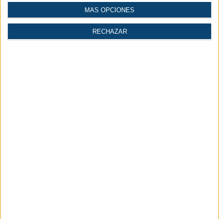
de un sector que está construyendo el futuro de nuestra economía”, concluye
MÁS OPCIONES
Oscar Barranco.
RECHAZAR