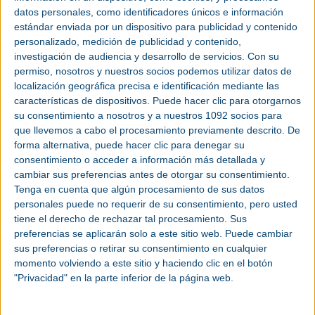
datos personales, como identificadores únicos e información
ADVANCED MANUFACTURING: Acceso al registro gratuito para profesionales
del sector
estándar enviada por un dispositivo para publicidad y contenido
personalizado, medición de publicidad y contenido,
Organizada por Easyfairs,
Advanced Manufacturing Madrid 2025
se
investigación de audiencia y desarrollo de servicios.
Con su
consolida como el gran punto de encuentro del ecosistema industrial español,
permiso, nosotros y nuestros socios podemos utilizar datos de
donde la tecnología, el conocimiento y el negocio se dan la mano para
impulsar la competitividad de la
Industria 4.0
.
localización geográfica precisa e identificación mediante las
características de dispositivos. Puede hacer clic para otorgarnos
“Cada edición buscamos ofrecer nuevos espacios, contenidos y experiencias
que respondan a los retos reales del sector. Advanced Manufacturing Madrid
su consentimiento a nosotros y a nuestros 1092 socios para
va más allá de una feria: es una mirada al futuro de la industria avanzada,
que llevemos a cabo el procesamiento previamente descrito. De
donde las ideas se transforman en innovación tangible”, señala Oscar
Barranco, director general de Easyfairs Iberia.
forma alternativa, puede hacer clic para denegar su
consentimiento o acceder a información más detallada y
Un programa que marca el rumbo de la industria
cambiar sus preferencias antes de otorgar su consentimiento.
El evento refuerza este año su papel como foro de conocimiento con tres
Tenga en cuenta que algún procesamiento de sus datos
escenarios de conferencias: Main Auditorium, Composites Ágora y Tech
personales puede no requerir de su consentimiento, pero usted
Forum, donde se abordarán los grandes desafíos industriales en materia de
digitalización, sostenibilidad, materiales avanzados o automatización.
tiene el derecho de rechazar tal procesamiento. Sus
preferencias se aplicarán solo a este sitio web. Puede cambiar
La Keynote Session corre a cargo de Alicia Asín, ingeniera, cofundadora de
Libelium y una de las voces más influyentes en IoT, Big Data e Inteligencia
sus preferencias o retirar su consentimiento en cualquier
Artificial, que ofrecerá una ponencia sobre cómo las tecnologías disruptivas
momento volviendo a este sitio y haciendo clic en el botón
están redefiniendo la competitividad industrial.
"Privacidad" en la parte inferior de la página web.
Durante la tarde, el Main Auditorium, patrocinado por Prosolia y Dassault
Systèmes, acogerá la ceremonia de los IV Advanced Manufacturing Awards,
presentada por la periodista Beatriz Solano, en la que se reconocerán las
innovaciones más destacadas del año en automatización, robótica,