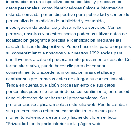
de tendencia, siempre dentro de un panorama hasta entonces estable. Sin
información en un dispositivo, como cookies, y procesamos
embargo, 2020 y la pandemia han traído consigo un escenario de alta
datos personales, como identificadores únicos e información
incertidumbre y el sector ha experimentado un fuerte descenso en la
facturación del 17,24%. La actividad industrial se ha visto muy afectada y
estándar enviada por un dispositivo para publicidad y contenido
especialmente algunos sectores cliente relevantes del mecanizado y la
personalizado, medición de publicidad y contenido,
calderería, como son la automoción y la aeronáutica” comenta Aitor Alkorta,
presidente de
AFMEC
.
investigación de audiencia y desarrollo de servicios.
Con su
permiso, nosotros y nuestros socios podemos utilizar datos de
Las exportaciones, que suponen un 26,41% de la facturación, han caído por
su parte un 13,82% en 2020. Los principales destinos han sido Francia (32%)
localización geográfica precisa e identificación mediante las
y Alemania (18,6%), seguidos por Estados Unidos (7,9%), Italia (6,4%) y Reino
características de dispositivos. Puede hacer clic para otorgarnos
Unido (4,6%).
su consentimiento a nosotros y a nuestros 1092 socios para
Las empresas de AFMEC tienen un amplio abanico de sectores cliente, entre
que llevemos a cabo el procesamiento previamente descrito. De
los que destacan principalmente los
bienes de equipo
y
máquina-
herramienta
(32,4%), la generación de
energía
(24%), la
automoción
(8,1%)
forma alternativa, puede hacer clic para denegar su
y el
aeronáutico
(6,2%).
consentimiento o acceder a información más detallada y
Teniendo en cuenta la dificultad del ejercicio, el empleo consiguió mantenerse
cambiar sus preferencias antes de otorgar su consentimiento.
relativamente estable con un descenso del 3,2% respecto al 2019. Aitor
Tenga en cuenta que algún procesamiento de sus datos
Alkorta explica: “Somos un sector muy tecnificado que necesita personas
altamente preparadas. Invertimos en la capacitación de nuestras personas y
personales puede no requerir de su consentimiento, pero usted
nos caracterizamos por cuidar a nuestras plantillas. También en épocas de
tiene el derecho de rechazar tal procesamiento. Sus
crisis como ésta, trabajamos juntos para mantener al máximo la estabilidad
laboral. Aprovecho para trasladar mi reconocimiento y agradecer el esfuerzo
preferencias se aplicarán solo a este sitio web. Puede cambiar
colectivo. Sabemos que, en el momento de la recuperación, las personas
sus preferencias o retirar su consentimiento en cualquier
seguirán siendo la clave de nuestra competitividad. Es por ello que, pese a la
fuerte reducción en el nivel de facturación, renovamos ese compromiso
momento volviendo a este sitio y haciendo clic en el botón
manteniendo el empleo prácticamente al nivel del año anterior.”
"Privacidad" en la parte inferior de la página web.
Situación actual y perspectivas