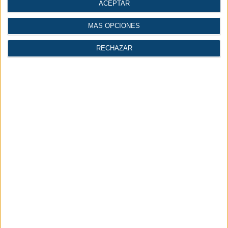
ACEPTAR
AFMEC forma parte de
AFM Cluster
y su objetivo es construir una imagen
potente y diferenciada del sector, aportando información actualizada sobre el
mismo, fomentando la cooperación empresarial, creando oportunidades de
MÁS OPCIONES
networking entre los diferentes agentes del mercado y prestando servicios de
valor añadido.
RECHAZAR