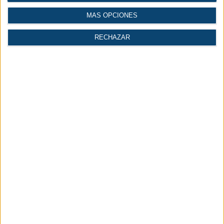
Tel: 91 562 0584
Email: info@messe.es
MÁS OPCIONES
Web: www.messe.de/en/
RECHAZAR