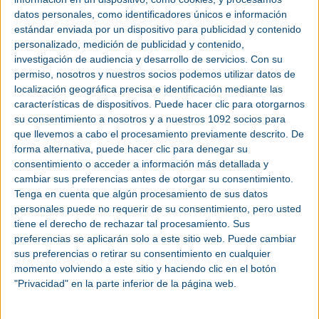
2025
.
datos personales, como identificadores únicos e información
estándar enviada por un dispositivo para publicidad y contenido
personalizado, medición de publicidad y contenido,
Invitación 2025
investigación de audiencia y desarrollo de servicios.
Con su
mundocompresor.com junto con la delegación de
permiso, nosotros y nuestros socios podemos utilizar datos de
Deutsche Messe en España te invita a visitar
localización geográfica precisa e identificación mediante las
Hannover Messe 2025. Nuestra cooperación nos
características de dispositivos. Puede hacer clic para otorgarnos
permite facilitarte la entrada para tu visita a la feria.
su consentimiento a nosotros y a nuestros 1092 socios para
que llevemos a cabo el procesamiento previamente descrito. De
Consigue tu entrada personal registrándote en este
forma alternativa, puede hacer clic para denegar su
enlace antes del comienzo de la feria: Registro con
consentimiento o acceder a información más detallada y
el Código: rpNAD
cambiar sus preferencias antes de otorgar su consentimiento.
Tenga en cuenta que algún procesamiento de sus datos
El Diálogo Germano-Canadiense sobre Energías Renovables se celebrará el
personales puede no requerir de su consentimiento, pero usted
31 de marzo de 2025 (14:30–17:00 h) en el Centro de Exposiciones de
tiene el derecho de rechazar tal procesamiento. Sus
Hannover, Pabellón 19, Sala Maple Leaf.
preferencias se aplicarán solo a este sitio web. Puede cambiar
La
energía limpia
asequible se enfrenta a altos costos, deficiencias en
sus preferencias o retirar su consentimiento en cualquier
infraestructura y obstáculos políticos. Sin embargo, la caída de los precios, la
innovación y los objetivos climáticos impulsan la inversión que crea empleo,
momento volviendo a este sitio y haciendo clic en el botón
amplía el acceso a la energía y apoya un futuro sostenible. La primera mesa
"Privacidad" en la parte inferior de la página web.
redonda, "Garantizar una energía limpia asequible", explora las tecnologías, la
infraestructura, las políticas y las alianzas que garantizan una energía fiable y
resiliente para la industria. Entre los panelistas se encuentran Christoph
Benze, Jefe del Departamento de Energía y Protección del Clima del