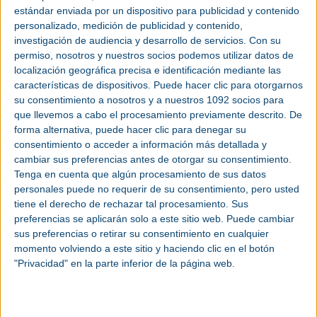
estándar enviada por un dispositivo para publicidad y contenido
La doble convocatoria se enmarca en el conjunto de actividades que
personalizado, medición de publicidad y contenido,
Expobiomasa desarrolla desde su firme compromiso con la dinamización del
sector y el reconocimiento de las iniciativas que contribuyen a potenciar el
investigación de audiencia y desarrollo de servicios.
Con su
desarrollo económico del mismo.
permiso, nosotros y nuestros socios podemos utilizar datos de
Además, el premio a la Mejor Práctica Innovadora es parte del proyecto
localización geográfica precisa e identificación mediante las
H2020 BRANCHES, dinamizado en España por AVEBIOM y CIRCE y la Red
características de dispositivos. Puede hacer clic para otorgarnos
de Intercambio de Prácticas Innovadoras con Biomasa INtercamBIOM.
su consentimiento a nosotros y a nuestros 1092 socios para
La convocatoria está abierta a cualquier empresa o entidad pública o privada
que llevemos a cabo el procesamiento previamente descrito. De
que haya aportado innovaciones tecnológicas en el campo de la valorización
energética de la biomasa o su transformación para otros fines dentro de la
forma alternativa, puede hacer clic para denegar su
bioeconomía.
consentimiento o acceder a información más detallada y
Para participar, los interesados únicamente tendrán que manifestar su
cambiar sus preferencias antes de otorgar su consentimiento.
conformidad con las bases del concurso y cumplimentar los datos solicitados
Tenga en cuenta que algún procesamiento de sus datos
en los plazos marcados.
personales puede no requerir de su consentimiento, pero usted
Visibilidad para todas las innovaciones tecnológicas y prácticas innovadoras
tiene el derecho de rechazar tal procesamiento. Sus
Todas las candidaturas que concurran a los premios se recopilarán en el
preferencias se aplicarán solo a este sitio web. Puede cambiar
Dossier de Innovación Expobiomasa 2023 que se entregará a los medios de
sus preferencias o retirar su consentimiento en cualquier
comunicación colaboradores con la feria antes de la misma y que se publicará
en www.expobiomasa.com para garantizar la mayor visibilidad de las
momento volviendo a este sitio y haciendo clic en el botón
innovaciones. Además, las candidaturas que concurran al Premio a la Mejor
"Privacidad" en la parte inferior de la página web.
Práctica Innovadora se publicarán también en la web www.intercambiom.org
Esta convocatoria otorgará un premio a la Innovación Tecnológica dotado con
2.000 €, dos accésits dotados con 500 € cada uno y un premio a la Mejor
Práctica Innovadora consistente en una serie de actuaciones de promoción
para dar a conocer la práctica a través de seminarios, publicaciones y otras