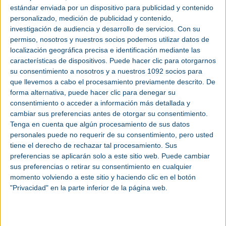
estándar enviada por un dispositivo para publicidad y contenido
personalizado, medición de publicidad y contenido,
investigación de audiencia y desarrollo de servicios.
Con su
Obtén aquí tu entrada de forma gratuita –
permiso, nosotros y nuestros socios podemos utilizar datos de
Empack y Logistics & Automation Bilbao
localización geográfica precisa e identificación mediante las
características de dispositivos. Puede hacer clic para otorgarnos
Este año, el encuentro estará marcado por la
digitalización
, la
sostenibilidad
su consentimiento a nosotros y a nuestros 1092 socios para
y la
optimización
de la
cadena de suministro
, que serán algunos de los ejes
clave de esta edición, reflejando las tendencias y necesidades actuales del
que llevemos a cabo el procesamiento previamente descrito. De
sector.
forma alternativa, puede hacer clic para denegar su
Bajo este enfoque, el evento ofrecerá una amplia zona expositiva donde los
consentimiento o acceder a información más detallada y
asistentes podrán conocer de primera mano soluciones innovadoras en
cambiar sus preferencias antes de otorgar su consentimiento.
envase
,
embalaje
, intralogística, automatización,
almacenaje
,
robótica
,
transporte y última milla.
Tenga en cuenta que algún procesamiento de sus datos
personales puede no requerir de su consentimiento, pero usted
Entre las marcas representadas este año estarán presentes: A-Safe, Aliernet,
Bandall Ibérica, Blickle, Cadepa Global Packaging, ControlPack Systems, Lyl
tiene el derecho de rechazar tal procesamiento. Sus
Ingenieria, Rajapack, Signos, Sicnova, System Logistics Spain, Valsay, Trebol
preferencias se aplicarán solo a este sitio web. Puede cambiar
Group, entre otras.
sus preferencias o retirar su consentimiento en cualquier
Además de la amplia gama de marcas representadas relacionadas con estos
momento volviendo a este sitio y haciendo clic en el botón
sectores, Empack y Logistics & Automation ofrecerá un programa de
conferencias y mesas redondas donde agentes expertos analizarán los
"Privacidad" en la parte inferior de la página web.
desafíos y oportunidades de estas industrias. Asimismo, se llevarán a cabo
demostraciones en vivo y actividades de networking diseñadas para facilitar el
intercambio de conocimientos entre profesionales y la generación de nuevas
oportunidades de negocio.