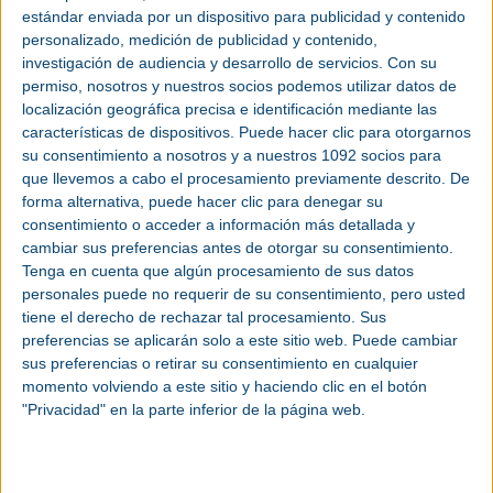
indirectos que han destacado la importancia del sector, uno de los más
estándar enviada por un dispositivo para publicidad y contenido
dinámicos de la economía española, y la condición del salón como palanca
para la reactivación económica.
personalizado, medición de publicidad y contenido,
investigación de audiencia y desarrollo de servicios.
Con su
Expoquimia ha sido de nuevo la gran plataforma comercial y de divulgación
medioambiental y científica del sector químico español, con más de 5.000 m2
permiso, nosotros y nuestros socios podemos utilizar datos de
netos de exposición y 151 expositores directos. En la tercera edición de Smart
localización geográfica precisa e identificación mediante las
Chemistry Smart Future de la Federación Empresarial de la
Industria
Química
Española (FEIQUE) se han presentado diversas innovaciones como una silla
características de dispositivos. Puede hacer clic para otorgarnos
de ruedas con materiales más ligeros, un robot humanoide que expresa
su consentimiento a nosotros y a nuestros 1092 socios para
emociones o materias primas bio, entre otras novedades.
que llevemos a cabo el procesamiento previamente descrito. De
Asimismo, se ha dado a conocer el documento ‘Welcome to 2030: Tecnologías
forma alternativa, puede hacer clic para denegar su
químicas para un desarrollo sostenible’ donde se recogen las actuaciones de
las empresas del sector en el ámbito de la sostenibilidad.
consentimiento o acceder a información más detallada y
cambiar sus preferencias antes de otorgar su consentimiento.
Carles Navarro, presidente de Expoquimia, ha mostrado su “satisfacción por el
ambiente que se ha vivido a lo largo de estos cuatro días de celebración” y ha
Tenga en cuenta que algún procesamiento de sus datos
destacado “el papel fundamental de la química para hacer frente a los retos
personales puede no requerir de su consentimiento, pero usted
que tiene planteados el planeta”.
tiene el derecho de rechazar tal procesamiento. Sus
Por su parte, la directora del salón, Pilar Navarro, ha agradecido a las
preferencias se aplicarán solo a este sitio web. Puede cambiar
empresas expositoras su “participación en un momento como el actual”. Y ha
añadido que “esta edición ha sido la de las empresas valientes”. Expositores y
sus preferencias o retirar su consentimiento en cualquier
visitantes han mostrado también su satisfacción por el éxito de esta edición,
momento volviendo a este sitio y haciendo clic en el botón
celebrada en un contexto especialmente complicado.
"Privacidad" en la parte inferior de la página web.
La buena acogida de esta edición conjunta se ha podido ver en los pasillos y
las diferentes actividades con la presencia de cerca de 15.000 visitantes
profesionales con elevado poder de decisión y compra.
Además de presentar todo tipo de productos e innovaciones para cumplir con