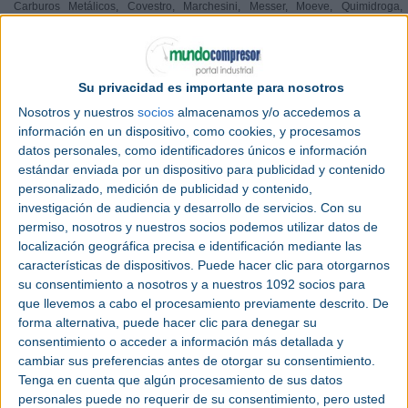
Carburos Metálicos, Covestro, Marchesini, Messer, Moeve, Quimidroga,
Scharlab, Sener, Telstar, entre otras firmas de referencia.
Expoquimia acogerá las principales innovaciones del mercado en ámbitos
como la
química
de base y materias primas, maquinaria y bienes de equipo,
bombas y válvulas, material de laboratorio, ingeniería y automatización,
pharma process, seguridad industrial o tecnología ambiental. Ello consolida al
Su privacidad es importante para nosotros
evento como una plataforma estratégica de negocio, conocimiento e
innovación para un sector cuyos grandes retos pasan principalmente por la
Nosotros y nuestros
socios
almacenamos y/o accedemos a
sostenibilidad y la carrera tecnológica.
información en un dispositivo, como cookies, y procesamos
El director del salón, Xavier Pascual, subraya que “Expoquimia 2026
datos personales, como identificadores únicos e información
representa un salto cualitativo para el salón y para el conjunto del sector
estándar enviada por un dispositivo para publicidad y contenido
químico. El fuerte crecimiento de esta edición refuerza su papel como punto
de referencia para el encuentro de las industrias, la generación de negocio y
personalizado, medición de publicidad y contenido,
el debate de sus grandes retos. Con una propuesta cada vez más ambiciosa,
investigación de audiencia y desarrollo de servicios.
Con su
el evento actúa como catalizador de la innovación y acelera la transformación
industrial.”
permiso, nosotros y nuestros socios podemos utilizar datos de
localización geográfica precisa e identificación mediante las
Como novedad, el salón estrena el Innovation Hub, un espacio concebido
para conectar centros de investigación y tecnológicos, universidades, startups,
características de dispositivos. Puede hacer clic para otorgarnos
y grandes empresas en proyectos disruptivos vinculados a la
su consentimiento a nosotros y a nuestros 1092 socios para
descarbonización, la digitalización, la eficiencia energética y la economía
circular. En dicha área tendrán presencia instituciones y entidades como
que llevemos a cabo el procesamiento previamente descrito. De
ACCIO, Leitat o IQS.
forma alternativa, puede hacer clic para denegar su
Industry Showcase: tecnología, sostenibilidad
consentimiento o acceder a información más detallada y
cambiar sus preferencias antes de otorgar su consentimiento.
El Industry Showcase será uno de los ejes centrales de esta edición, con un
Tenga en cuenta que algún procesamiento de sus datos
programa de más de 25 sesiones que combinará ponencias técnicas, debates
y casos reales de aplicación industrial. El espacio estructurará sus contenidos
personales puede no requerir de su consentimiento, pero usted