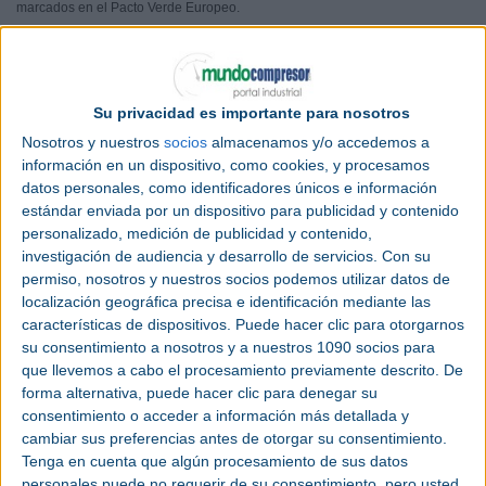
marcados en el Pacto Verde Europeo.
16 empresas y organizaciones líderes del sector serán las encargadas de
poner voz y ejemplificar los proyectos que está llevando a cabo la industria
química para avanzar hacia las cero emisiones netas. Se trata de la
Asociación Empresarial Química de Tarragona (AEQT), Air Liquide, BASF,
Bondalti, Carburos Metálicos, Cepsa, el Clúster Químico de Tarragona
Su privacidad es importante para nosotros
(ChemMed), Covestro, Dow, Ercros, Grupo Industrias Químicas del Ebro (IQE),
Ineos Inovyn, la Asociación de Empresas Químicas de la Comunidad
Nosotros y nuestros
socios
almacenamos y/o accedemos a
Valenciana (Quimacova), Quimidroga y Repsol.
información en un dispositivo, como cookies, y procesamos
En el Ágora de “Smart Chemistry Smart Future” se hablará de soluciones en
datos personales, como identificadores únicos e información
áreas tan decisivas para el futuro sostenible como la circularidad; la
descarbonización; la eficiencia energética; los productos y procesos
estándar enviada por un dispositivo para publicidad y contenido
disruptivos como el hidrógeno verde o la captura, uso y almacenamiento de
personalizado, medición de publicidad y contenido,
CO2; las tecnologías de reciclado químico de materiales como plásticos,
envases y embalajes, o textiles; las baterías de los vehículos; o los nuevos
investigación de audiencia y desarrollo de servicios.
Con su
procesos de producción sostenible que ya están asumiendo las empresas
permiso, nosotros y nuestros socios podemos utilizar datos de
para ser más sostenibles en su actividad, entre otros temas.
localización geográfica precisa e identificación mediante las
Teniendo en cuenta que la industria química abastece de productos y
características de dispositivos. Puede hacer clic para otorgarnos
tecnologías al 98% de los sectores productivos y se encuentra en la base de
innumerables cadenas de producción, estos procesos, tecnologías y
su consentimiento a nosotros y a nuestros 1090 socios para
materiales están facilitando la descarbonización tanto de las cadenas de
que llevemos a cabo el procesamiento previamente descrito. De
suministro como de la propia actividad del sector químico. Su propósito es
acelerar la transición de Europa hacia la neutralidad climática antes de 2050,
forma alternativa, puede hacer clic para denegar su
contribuyendo también a la economía circular y al fortalecimiento de cadenas
consentimiento o acceder a información más detallada y
de suministro resilientes.
cambiar sus preferencias antes de otorgar su consentimiento.
Estas tecnologías están alineadas, además, con la Ley de Industria de Cero
Tenga en cuenta que algún procesamiento de sus datos
Emisiones Netas contemplada en el Plan Industrial del Green Deal para
contribuir a aumentar la fabricación de tecnologías limpias en Europa y
personales puede no requerir de su consentimiento, pero usted