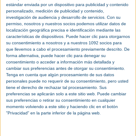
de infraestructuras nacionales e internacionales, contando con una profunda
estándar enviada por un dispositivo para publicidad y contenido
experiencia en la ejecución de grandes instalaciones deportivas, tales como
personalizado, medición de publicidad y contenido,
la construcción del Estadio Metropolitano, el RCDE Stadium, o la reforma del
Santiago Bernabéu, entre otros, así como el desarrollo de las ciudades
investigación de audiencia y desarrollo de servicios.
Con su
deportivas Joan Gamper (FC Barcelona) y Ciudad Deportiva de Valdebebas
permiso, nosotros y nuestros socios podemos utilizar datos de
(Real Madrid CF).
localización geográfica precisa e identificación mediante las
El proyecto de ejecución del Nou Mestalla, presentará una cubierta más ligera
características de dispositivos. Puede hacer clic para otorgarnos
y luminosa, que cubrirá los 70.044 asientos del nuevo campo. Un estadio que
contará con una fachada permeable y abierta constituida por bandas
su consentimiento a nosotros y a nuestros 1092 socios para
metálicas que en conjunto crean una piel curvilínea, paramétrica y
que llevemos a cabo el procesamiento previamente descrito. De
tridimensional.
forma alternativa, puede hacer clic para denegar su
consentimiento o acceder a información más detallada y
cambiar sus preferencias antes de otorgar su consentimiento.
Tenga en cuenta que algún procesamiento de sus datos
personales puede no requerir de su consentimiento, pero usted
tiene el derecho de rechazar tal procesamiento. Sus
preferencias se aplicarán solo a este sitio web. Puede cambiar
sus preferencias o retirar su consentimiento en cualquier
momento volviendo a este sitio y haciendo clic en el botón
"Privacidad" en la parte inferior de la página web.