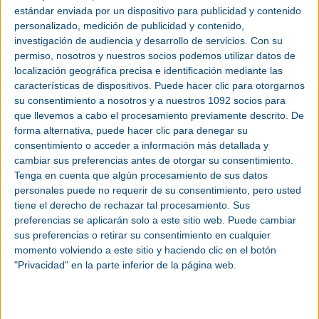
estándar enviada por un dispositivo para publicidad y contenido
Dentro de la planta de
fabricación de baterías
de Sagunto, los trabajos y
actividades contratadas son esenciales y claves para el desarrollo de la
personalizado, medición de publicidad y contenido,
propia planta, la cual presenta una superficie superior a 130.000 metros
investigación de audiencia y desarrollo de servicios.
Con su
cuadrados, constituye una de las plantas industriales de baterías más grande
de España y entre las más importantes de Europa.
permiso, nosotros y nuestros socios podemos utilizar datos de
localización geográfica precisa e identificación mediante las
Dentro de las actividades a desarrollar se incluyen las
instalaciones de Media
Tensión y Baja Tensión
para la producción de baterías, así como las
características de dispositivos. Puede hacer clic para otorgarnos
instalaciones electromecánicas
convencionales (PCI, megafonía,
su consentimiento a nosotros y a nuestros 1092 socios para
ventilación
, extracción,
nitrógeno
,
aire comprimido
,
helio
, otros
gases
).
Además, incluye el suministro y montaje de las instalaciones auxiliares para
que llevemos a cabo el procesamiento previamente descrito. De
todos los contratistas.
forma alternativa, puede hacer clic para denegar su
La planta está preparada para dos fases de
consentimiento o acceder a información más detallada y
ampliación similares al contrato adjudicado
cambiar sus preferencias antes de otorgar su consentimiento.
Tenga en cuenta que algún procesamiento de sus datos
Por su parte, FCC Construcción ejecuta la construcción de dos edificios FA1 y
personales puede no requerir de su consentimiento, pero usted
FA2 dentro de la propia planta. Estos edificios se integran dentro de la primera
fase del proyecto y construcción de la gigafactoría dedicada a la fabricación
tiene el derecho de rechazar tal procesamiento. Sus
de baterías eléctricas para vehículos.
preferencias se aplicarán solo a este sitio web. Puede cambiar
sus preferencias o retirar su consentimiento en cualquier
momento volviendo a este sitio y haciendo clic en el botón
"Privacidad" en la parte inferior de la página web.