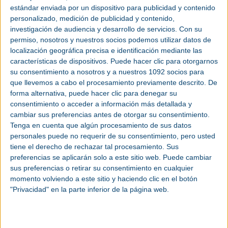
asistentes podrán contactar con los expertos en
filtración
de Donaldson y
estándar enviada por un dispositivo para publicidad y contenido
explorar soluciones compatibles con una amplia gama de aeronaves, desde
personalizado, medición de publicidad y contenido,
aviones comerciales y plataformas de ala rotatoria hasta flotas militares, todas
con el respaldo de un rendimiento comprobado y una amplia experiencia
investigación de audiencia y desarrollo de servicios.
Con su
técnica.
permiso, nosotros y nuestros socios podemos utilizar datos de
La exposición de Donaldson presentará una gama de productos, que incluye
localización geográfica precisa e identificación mediante las
filtros de barrera de entrada de motor, módulos de filtración de combustible e
características de dispositivos. Puede hacer clic para otorgarnos
hidráulica, y soluciones para el aire de la cabina. Todos están diseñados y
probados para garantizar su durabilidad, simplicidad y fiabilidad, con el fin de
su consentimiento a nosotros y a nuestros 1092 socios para
prolongar la vida útil de los componentes, minimizar el mantenimiento y
que llevemos a cabo el procesamiento previamente descrito. De
satisfacer las necesidades cambiantes de las plataformas aeronáuticas de
última generación, cumpliendo con las normativas en constante evolución de
forma alternativa, puede hacer clic para denegar su
la
industria
.
consentimiento o acceder a información más detallada y
Soluciones completas de filtración para
cambiar sus preferencias antes de otorgar su consentimiento.
aeronaves modernas
Tenga en cuenta que algún procesamiento de sus datos
personales puede no requerir de su consentimiento, pero usted
Gracias a más de un siglo de experiencia en filtración y a décadas de
tiene el derecho de rechazar tal procesamiento. Sus
colaboración continua con algunas de las empresas más importantes del
sector aeroespacial, Donaldson ha desarrollado un profundo conocimiento de
preferencias se aplicarán solo a este sitio web. Puede cambiar
las complejas demandas operativas de la industria. “Como resultado, la
sus preferencias o retirar su consentimiento en cualquier
compañía es un líder de confianza en filtración de aeronaves, ofreciendo
soluciones para motores, entornos de cabina y sistemas internos críticos,
momento volviendo a este sitio y haciendo clic en el botón
como combustible, aceite, hidráulica, neumática y electrónica. Los productos
"Privacidad" en la parte inferior de la página web.
Donaldson gozan de gran prestigio y, a menudo, son sinónimo de las
funciones que desempeñan. Por ejemplo, los filtros de barrera de entrada
Donaldson son ampliamente reconocidos como el referente moderno para la
protección de turbinas de helicópteros”, señalan desde la compañía.
“Nuestra presencia en el Salón Aeronáutico Internacional de París refleja