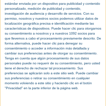
experimentado eventos sorprendentes en otras partes del mundo (como EMO,
estándar enviada por un dispositivo para publicidad y contenido
JIMTOF, IMTS, SIMTOS, TIMTOS, CIMT e IMTEX) y creemos que es el
personalizado, medición de publicidad y contenido,
momento de tener nuestro propio evento internacional para esta parte del
mundo. FITMA será ese foro en el que líderes de manufactura para diversas
investigación de audiencia y desarrollo de servicios.
Con su
industrias, desde México hasta Argentina, se reunirán para ser testigos de la
permiso, nosotros y nuestros socios podemos utilizar datos de
última tecnología en exposición y, de las más novedosas técnicas de
producción al participar en el Programa Internacional de Conferencias y ser
localización geográfica precisa e identificación mediante las
parte de los diferentes espacios de networking que se darán durante y
características de dispositivos. Puede hacer clic para otorgarnos
después del horario del evento. Además, FITMA, como ningún otro evento
internacional, ofrecerá la posibilidad de ver, en un mismo espacio, a
su consentimiento a nosotros y a nuestros 1092 socios para
proveedores líderes mundiales de tecnología y a fabricantes mexicanos e
que llevemos a cabo el procesamiento previamente descrito. De
internacionales adaptados a las nuevas necesidades de la cadena de
proveeduría. Esto se dará gracias a la coubicación de MSC Expo, el evento de
forma alternativa, puede hacer clic para denegar su
talla mundial que se llevará a cabo en paralelo, lo que permitirá una eficiencia
consentimiento o acceder a información más detallada y
máxima para todos aquellos fabricantes líderes que inviertan su tiempo en
asistir”, explicó Claude Mas, director ejecutivo de negocios internacionales de
cambiar sus preferencias antes de otorgar su consentimiento.
Gardner Business Media.
Tenga en cuenta que algún procesamiento de sus datos
Dado que en México y en otros países de América Latina el proceso de
personales puede no requerir de su consentimiento, pero usted
vacunación del
Covid-19
no ha sido tan rápido como se esperaba, la junta
tiene el derecho de rechazar tal procesamiento. Sus
directiva de FITMA y el comité asesor, advirtieron la necesidad de posponer
las fechas de su realización hasta enero de 2022, con el fin de brindar
preferencias se aplicarán solo a este sitio web. Puede cambiar
seguridad para este novedoso evento industrial.
sus preferencias o retirar su consentimiento en cualquier
Los eventos en vivo ofrecen una experiencia única a los asistentes. Ver
momento volviendo a este sitio y haciendo clic en el botón
tecnología en funcionamiento, conectarse con expertos globales y establecer
"Privacidad" en la parte inferior de la página web.
contactos con socios comerciales, existentes y potenciales, forman parte del
valor agregado de asistir a FITMA. “Los eventos B2B son muy importantes por
lo que significan para la reactivación de la economía y su consecuente efecto
en la generación de nuevas oportunidades laborales y la creación de
empleos. Todas las industrias involucradas en el sector metalmecánico
requieren continuidad para seguir creciendo en sus negocios y así liderar el