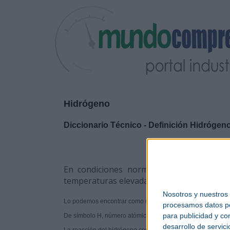
Hidrógeno
Diccionario Técnico - Definición Hidrógen
En condiciones normales, el
hidrógeno
temperaturas elevadas. Ocupa el primer lug
Nosotros y nuestros
Lo podemos encontrar como componente en todo el univers
procesamos datos per
para publicidad y co
De símbolo H, número atómico 1 y masa atómica 1,00797 g/
desarrollo de servici