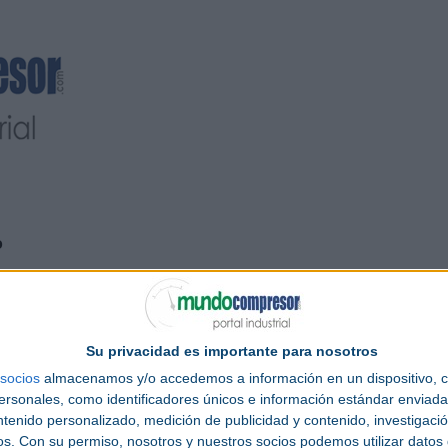
o
es un
gas
incoloro, inodoro, insípido y muy reactivo a
ar en la Tabla Periódica.
Su privacidad es importante para nosotros
socios
almacenamos y/o accedemos a información en un dispositivo, c
o, por lo que se puede considerar como el elemento más abundante conocido.
sonales, como identificadores únicos e información estándar enviada 
ntenido personalizado, medición de publicidad y contenido, investigaci
mol, con una densidad de 0,071 g/ml.
os.
Con su permiso, nosotros y nuestros socios podemos utilizar datos 