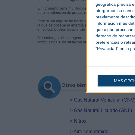
La reacción del hidrógeno con el agua (H2O) forma el agua,
geográfica precisa e 
El hidrógeno tiene multitud de usos y aplicaciones. Su uso 
otorgarnos su conse
para la obtención de grasas o como propulsor de cohetes 
previamente descrito
Pero si por algo se ha hecho popular en los últimos años, 
información más deta
la que se obtiene la energía eléctrica para el accionamien
que algún procesami
en su combustión desprende solo agua pura. Además, la obt
derecho de rechazar 
Sin embargo, el hidrógeno tiene un gran problema y es q
preferencias o retir
compuestos. Esta situación obliga a desarrollar complejos 
"Privacidad" en la pa
MÁS OPC
Otros términos
>
Gas Natural Vehicular (GNV
>
Gas Natural Licuado (GNL)
>
Nitrox
>
Aire comprimido