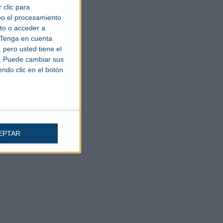
 clic para
bo el procesamiento
to o acceder a
Tenga en cuenta
pero usted tiene el
b. Puede cambiar sus
endo clic en el botón
EPTAR