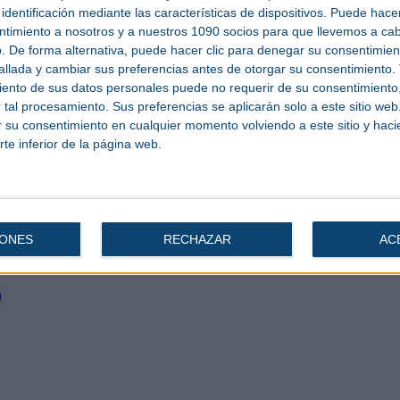
 elemento fundamental para la vida en la tierra.
identificación mediante las características de dispositivos. Puede hacer
es necesario en el refino del petróleo, en la hidrogenación de aceites vegetales
ntimiento a nosotros y a nuestros 1090 socios para que llevemos a ca
en combinación con otros gases.
. De forma alternativa, puede hacer clic para denegar su consentimien
es por su uso como combustible del futuro en la llamada pila de combustible con
llada y cambiar sus preferencias antes de otorgar su consentimiento.
to del motor de los vehículos. El hidrógeno es un combustible ecológico porque
ento de sus datos personales puede no requerir de su consentimiento, 
ención del hidrógeno en la naturaleza es inagotable.
tal procesamiento. Sus preferencias se aplicarán solo a este sitio we
ue no se encuentra en estado libre en la naturaleza, sino formando parte de
ar su consentimiento en cualquier momento volviendo a este sitio y haci
procesos para su producción.
rte inferior de la página web.
IONES
RECHAZAR
AC
)