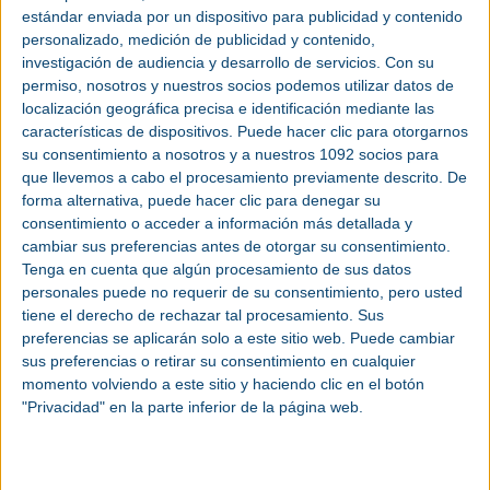
El proyecto incluye la construcción de tres nuevas estaciones de metro y
estándar enviada por un dispositivo para publicidad y contenido
varios tramos de túnel con una longitud total de casi seis kilómetros.
personalizado, medición de publicidad y contenido,
Juan Santamaría, CEO del
Grupo ACS
y de Hochtief, ha declarado: “La línea
investigación de audiencia y desarrollo de servicios.
Con su
D del metro será fundamental para la movilidad futura de Praga, y estamos
orgullosos de seguir desempeñando nuestro papel en la construcción de la
permiso, nosotros y nuestros socios podemos utilizar datos de
primera línea de metro totalmente automatizada de la ciudad en colaboración
localización geográfica precisa e identificación mediante las
con la empresa de transporte público de Praga”.
características de dispositivos. Puede hacer clic para otorgarnos
Está previsto que las obras de construcción comiencen en las próximas
su consentimiento a nosotros y a nuestros 1092 socios para
semanas. La finalización está prevista para 2032. Esta etapa sigue a la
primera fase de la línea D del metro, en la que Hochtief ya está
que llevemos a cabo el procesamiento previamente descrito. De
desempeñando un papel significativo y cuya finalización está prevista para
forma alternativa, puede hacer clic para denegar su
2029.
consentimiento o acceder a información más detallada y
cambiar sus preferencias antes de otorgar su consentimiento.
Tenga en cuenta que algún procesamiento de sus datos
personales puede no requerir de su consentimiento, pero usted
tiene el derecho de rechazar tal procesamiento. Sus
preferencias se aplicarán solo a este sitio web. Puede cambiar
sus preferencias o retirar su consentimiento en cualquier
momento volviendo a este sitio y haciendo clic en el botón
"Privacidad" en la parte inferior de la página web.