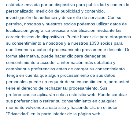
Las principales novedades que Imcoinsa presentará en SMOPYC son la
estándar enviada por un dispositivo para publicidad y contenido
nueva gama de brocas +PILOT, la mejor solución para el hormigón armado; y
personalizado, medición de publicidad y contenido,
los nuevos equipos de compactación PISON-MINI 25kg, especialmente
idóneos para la compactación de canalizaciones sensibles, zanjas, pequeños
investigación de audiencia y desarrollo de servicios.
Con su
remates, trabajos en interior, etc.
permiso, nosotros y nuestros socios podemos utilizar datos de
Incidiendo en la propuesta de proveedor global que ofrece su amplio
localización geográfica precisa e identificación mediante las
catálogo, Imcoinsa completa su presencia con una amplia gama de
características de dispositivos. Puede hacer clic para otorgarnos
consumibles: brocas de construcción, discos, coronas de diamante,
accesorios de encofrado, y andamiaje, entre otros.
su consentimiento a nosotros y a nuestros 1090 socios para
que llevemos a cabo el procesamiento previamente descrito. De
forma alternativa, puede hacer clic para denegar su
consentimiento o acceder a información más detallada y
cambiar sus preferencias antes de otorgar su consentimiento.
Tenga en cuenta que algún procesamiento de sus datos
personales puede no requerir de su consentimiento, pero usted
tiene el derecho de rechazar tal procesamiento. Sus
preferencias se aplicarán solo a este sitio web. Puede cambiar
sus preferencias o retirar su consentimiento en cualquier
momento volviendo a este sitio y haciendo clic en el botón
"Privacidad" en la parte inferior de la página web.