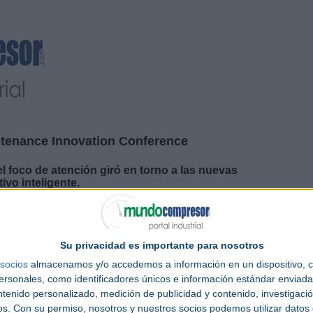
intenance Innovation Conference
el foco de atención giró en torno a las nuevas
ivo inteligente.
 Maintenance Innovation Conference, con la presencia de ponentes de grandes
y profesionales internacionales del máximo nivel. El programa ha acogido los
ento predictivo
y avanzado, donde es clave la aportación de inteligencia a la
Su privacidad es importante para nosotros
no a las
tecnologías
de última tendencia sobre Smart Maintenance/Predictivo y
socios
almacenamos y/o accedemos a información en un dispositivo, c
sonales, como identificadores únicos e información estándar enviada 
ajo un enfoque estratégico y tecnológico, las principales temáticas del sector,
os: Internet de las cosas (IoT) en mantenimiento, Operario 4.0, Analíticas Big
ntenido personalizado, medición de publicidad y contenido, investigaci
dition monitoring, Ciberseguridad y riesgos y Cloud computing, Fuentes de
os.
Con su permiso, nosotros y nuestros socios podemos utilizar datos 