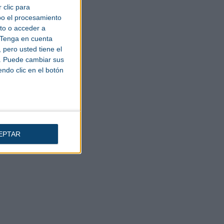
 clic para
bo el procesamiento
to o acceder a
Tenga en cuenta
pero usted tiene el
b. Puede cambiar sus
endo clic en el botón
EPTAR