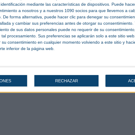
identificación mediante las características de dispositivos. Puede hacer
ara el congreso, además de ser el punto de información de las tecnologías,
ntimiento a nosotros y a nuestros 1090 socios para que llevemos a ca
ector, ya que en él se celebraron diversos eventos de Networking.
. De forma alternativa, puede hacer clic para denegar su consentimien
llada y cambiar sus preferencias antes de otorgar su consentimiento.
ento de sus datos personales puede no requerir de su consentimiento, 
tal procesamiento. Sus preferencias se aplicarán solo a este sitio we
ar su consentimiento en cualquier momento volviendo a este sitio y haci
rte inferior de la página web.
IONES
RECHAZAR
AC