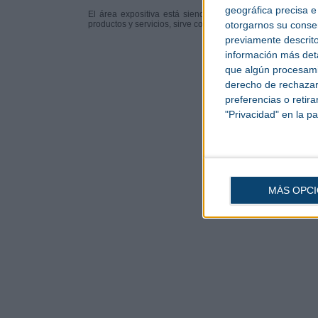
geográfica precisa e 
El área expositiva está siendo un espacio estratégico p
otorgarnos su conse
productos y servicios, sirve como punto de encuentro del s
previamente descrito
información más deta
que algún procesami
derecho de rechazar 
preferencias o retir
"Privacidad" en la pa
MÁS OPC