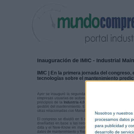
Inauguración de IMIC - Industrial Ma
IMIC | En la primera jornada del congreso, 
tecnologías sobre el mantenimiento predict
Ayer se inauguró la segunda edición de
IMIC
- Industrial
empresas usuarias de automoción, aeronáutica y energía; 
principios de la
Industria 4.0
y su aplicación al
mantenimi
gestión del mantenimiento. El foco de atención giró en tor
otras relacionadas con Manufacturing.
Nosotros y nuestros
procesamos datos per
El congreso se dividió en 6 sesiones, donde se trataron, b
diseñadas en base a las necesidades técnicas de los usuari
para publicidad y co
data y el New-Know en mantenimiento, SMARTización y con
desarrollo de servici
datos de mantenimiento y Repositorios de datos.