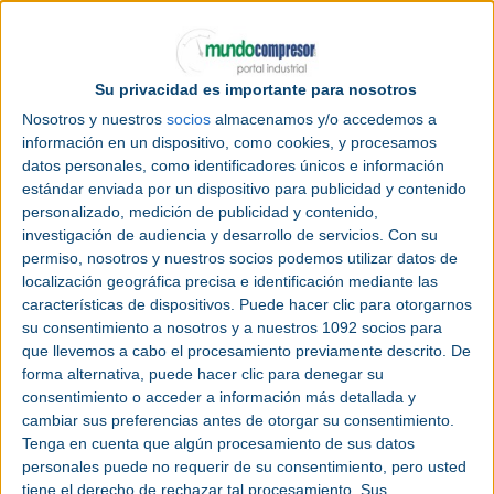
respectivas categorías.
El
Jungheinrich
PowerCube
, un almacén de contenedores compacto
automatizado para el almacenamiento y la preparación de pedidos
especialmente compactos de piezas pequeñas y unidades de carga, ganó en
la categoría "
Robots
de
intralogística
". El sistema de estanterías modulares
Su privacidad es importante para nosotros
del PowerCube admite contenedores que se apilan en canales verticales de
hasta 12 m de altura. Esta altura del sistema permite un almacenamiento de
Nosotros y nuestros
socios
almacenamos y/o accedemos a
contenedores particularmente eficiente en espacio en un área muy reducida.
información en un dispositivo, como cookies, y procesamos
La
cámara
de horquillas addedVIEW
de
Jungheinrich
triunfó en la categoría
datos personales, como identificadores únicos e información
"Especial del año". Con su capacidad para leer
códigos de barras
estándar enviada por un dispositivo para publicidad y contenido
directamente en el lugar de almacenaje y compararlos con las
especificaciones del sistema de gestión de almacenes, la cámara permite una
personalizado, medición de publicidad y contenido,
minimización significativa de los errores de almacenaje y desalmacenaje y,
investigación de audiencia y desarrollo de servicios.
Con su
por lo tanto, aumenta la eficiencia y la seguridad en el almacén. Al colocar la
cámara completamente digital en la horquilla, las ubicaciones de movimiento
permiso, nosotros y nuestros socios podemos utilizar datos de
de mercancías y escaneo convergen. La recepción se realiza de forma
localización geográfica precisa e identificación mediante las
especialmente ergonómica a través de un botón directamente en el volante de
dirección.
características de dispositivos. Puede hacer clic para otorgarnos
su consentimiento a nosotros y a nuestros 1092 socios para
El Chief Sales Officer de Jungheinrich, Christian Erlach, está encantado con
los premios no solo en una sino en dos categorías: "Con estas dos victorias en
que llevemos a cabo el procesamiento previamente descrito. De
los premios IFOY 2023, Jungheinrich subraya una vez más su posición como
forma alternativa, puede hacer clic para denegar su
empresa líder en el desarrollo de soluciones intralogísticas innovadoras y
eficientes. "Estamos muy orgullosos de este reconocimiento. Con el
consentimiento o acceder a información más detallada y
PowerCube y la cámara de horquillas addedVIEW, ofrecemos a nuestros
cambiar sus preferencias antes de otorgar su consentimiento.
clientes soluciones innovadoras que aumentan su competitividad y mejoran
significativamente la eficiencia en el almacén".
Tenga en cuenta que algún procesamiento de sus datos
personales puede no requerir de su consentimiento, pero usted
Cámara de horquillas Jungheinrich addedVIEW
tiene el derecho de rechazar tal procesamiento. Sus