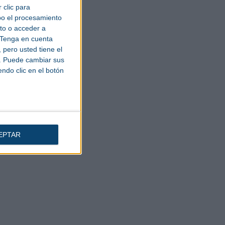
 clic para
bo el procesamiento
to o acceder a
Tenga en cuenta
pero usted tiene el
b. Puede cambiar sus
endo clic en el botón
EPTAR