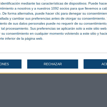
l sector. Una vez más, es fantástico trabajar con un socio europeo líder como
identificación mediante las características de dispositivos. Puede hacer
opeo del hidrógeno”.
ntimiento a nosotros y a nuestros 1092 socios para que llevemos a ca
utions Deggendorf, añadió: “Estoy orgulloso de que Ren-Gas confíe en nuestra
. De forma alternativa, puede hacer clic para denegar su consentimien
nte proyecto Power-to-Gas. MAN Energy Solutions es pionera en Power-to-Gas
llada y cambiar sus preferencias antes de otorgar su consentimiento.
n 2013. Desde entonces, hemos recopilado experiencias operativas completas
ctor, lo que lo hará altamente eficiente y dará como resultado una alta calidad
ento de sus datos personales puede no requerir de su consentimiento, 
 junto con una experiencia de una década en metanización, nos hace únicos en
tal procesamiento. Sus preferencias se aplicarán solo a este sitio we
ar su consentimiento en cualquier momento volviendo a este sitio y haci
cir e-metano renovable para los sectores del transporte pesado por carretera
rte inferior de la página web.
metanización de MAN utilizará aproximadamente 40.000 toneladas de dióxido de
e la planta de incineración de residuos de Tarastenjärvi, junto con hidrógeno
cirá aproximadamente 200 GWh de combustible renovable para el transporte
180 GWh de calefacción urbana sin dióxido de carbono para el sistema de
IONES
RECHAZAR
AC