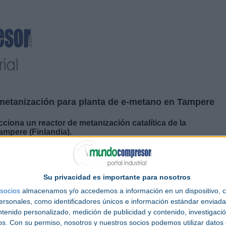
metanización para planta de e-metano en Tampere
na un reactor de metanización catalítica de la
mpere (Finlandia).
geno verde
y e-metano en Finlandia, ha anunciado la selección de
MAN Energy
ve para el proyecto Power-to-Gas de
Tampere
. La tecnología de
metanización
erde
y el CO2 biogénico capturado en
e-metano renovable
.
Su privacidad es importante para nosotros
la prefabricación, las pruebas, la entrega, la supervisión de la instalación, la
socios
almacenamos y/o accedemos a información en un dispositivo, c
ipo. Este amplio alcance garantiza que el proyecto aproveche la tecnología
sonales, como identificadores únicos e información estándar enviada 
eño inicial hasta la validación del rendimiento final.
ntenido personalizado, medición de publicidad y contenido, investigaci
: “Estamos muy contentos de trabajar con MAN Energy Solutions en nuestro
os.
Con su permiso, nosotros y nuestros socios podemos utilizar datos 
ón podemos alcanzar una muy buena eficiencia de producción de metano y