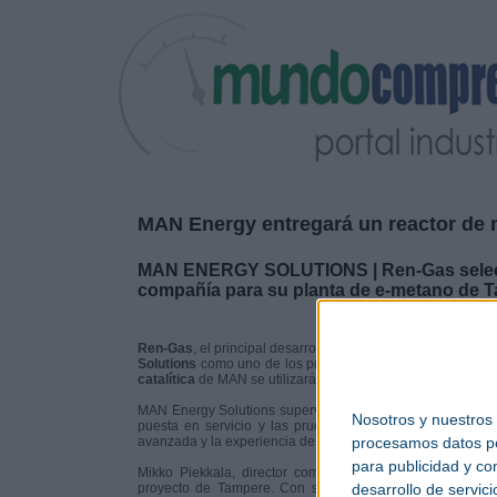
MAN Energy entregará un reactor de 
MAN ENERGY SOLUTIONS | Ren-Gas seleccio
compañía para su planta de e-metano de Ta
Ren-Gas
, el principal desarrollador de proyectos de hidró
Solutions
como uno de los proveedores de tecnología cla
catalítica
de MAN se utilizará para convertir el
hidrógeno v
MAN Energy Solutions supervisará el diseño, la fabricación, 
Nosotros y nuestros
puesta en servicio y las pruebas de rendimiento del equ
procesamos datos per
avanzada y la experiencia de MAN en cada fase, desde el dis
para publicidad y co
Mikko Piekkala, director comercial de Ren-Gas, afirmó
desarrollo de servici
proyecto de Tampere. Con su tecnología de metanizaci