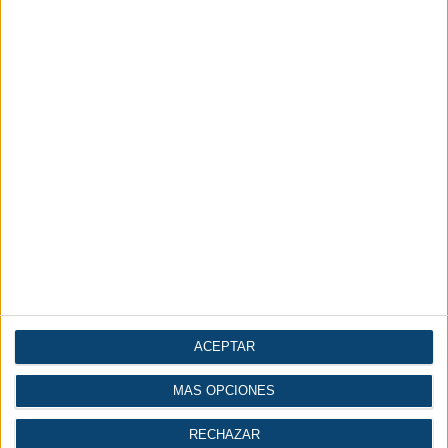
tierras y carreteras, la elevación y manutención, áridos y hormigón, equipos
auxiliares para la construcción, componentes, repuestos, accesorios y
servicios, vehículos industriales y transporte y otros sectores como la
perforación o la minería.
Entre ellos, Luis Fueyo, director de SMOPYC, ha destacado la reactivación
que se está produciendo en las áreas de áridos, de hormigón y de la
construcción.
ACEPTAR
MÁS OPCIONES
RECHAZAR