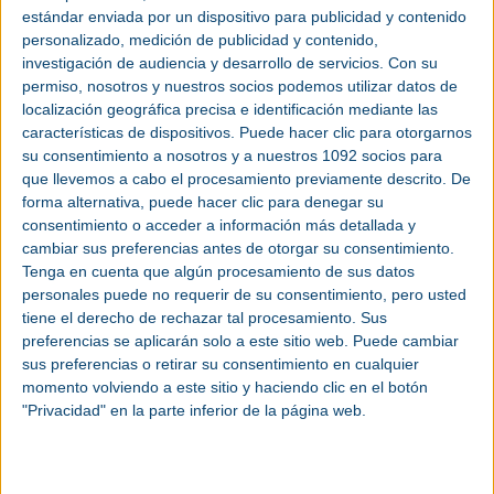
Según el presidente de la institución ferial, Manuel Teruel, esta decimoséptima
estándar enviada por un dispositivo para publicidad y contenido
edición de SMOPYC será un "punto de inflexión", después de que el sector
experimentara una gran caída tras 2008, año en el que SMOPYC fue la
personalizado, medición de publicidad y contenido,
segunda feria más importante y grande del mundo.
investigación de audiencia y desarrollo de servicios.
Con su
A la espera de que se reactive la inversión en un sector que sigue
permiso, nosotros y nuestros socios podemos utilizar datos de
aletargado y tras unos años en los que las partidas destinadas a la
localización geográfica precisa e identificación mediante las
construcción y las obras públicas han sido mínimas, el presidente de Feria de
Zaragoza ha hecho hincapié en el esfuerzo por hacer la feria más
características de dispositivos. Puede hacer clic para otorgarnos
internacional.
su consentimiento a nosotros y a nuestros 1092 socios para
Manuel Teruel explica que esta edición, la feria experimenta un
crecimiento
que llevemos a cabo el procesamiento previamente descrito. De
del 21% con respecto a la anterior del 2014 en cuanto al número de marcas
forma alternativa, puede hacer clic para denegar su
participantes. Destaca el número de firmas extranjeras, 488, frente a 382
españolas, de las cuales 59 son aragonesas.
consentimiento o acceder a información más detallada y
cambiar sus preferencias antes de otorgar su consentimiento.
En total, SMOPYC cuenta con 65.330 metros cuadrados de área expositiva
repartidos en seis pabellones que se completan con un área exterior donde
Tenga en cuenta que algún procesamiento de sus datos
los profesionales del sector pueden comprobar el funcionamiento de la
personales puede no requerir de su consentimiento, pero usted
maquinaria.
tiene el derecho de rechazar tal procesamiento. Sus
En el marco del salón se desarrollarán diversas jornadas técnicas que tratarán
preferencias se aplicarán solo a este sitio web. Puede cambiar
retos en el sector como la oleohidráulica, la prevención ante robos de
maquinaria, la gestión de pavimentos y el camino hacia la
industria 4.0
, así
sus preferencias o retirar su consentimiento en cualquier
como los premios a la novedad técnica y a la equipación.
momento volviendo a este sitio y haciendo clic en el botón
Rogelio Cuairán, director general de Feria de Zaragoza, ha explicado una de
"Privacidad" en la parte inferior de la página web.
las novedades que se presentan en el salón, como es la exposición de
trabajos finalizados o en curso de empresas españolas que han llevado a
cabo grandes obras en países extranjeros como Chile, Brasil o Noruega.
La feria abarca áreas vinculadas con el sector relativas al movimiento de