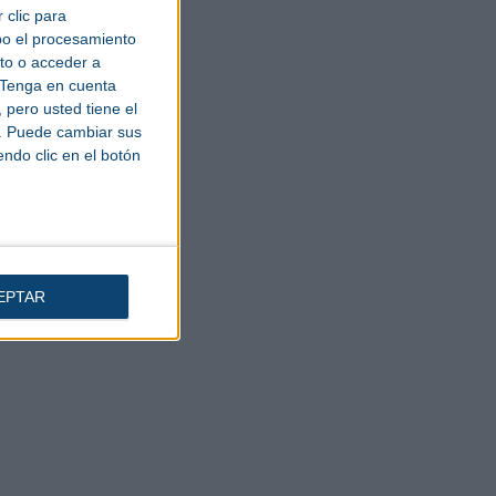
 clic para
bo el procesamiento
to o acceder a
Tenga en cuenta
pero usted tiene el
b. Puede cambiar sus
endo clic en el botón
EPTAR