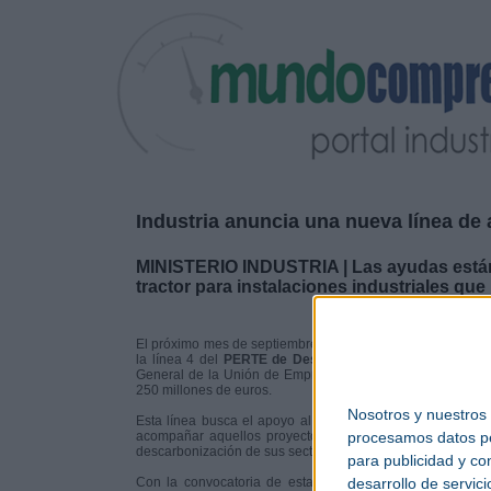
Industria anuncia una nueva línea d
MINISTERIO INDUSTRIA | Las ayudas están d
tractor para instalaciones industriales qu
El próximo mes de septiembre el Ministerio de
Industria
y 
la línea 4 del
PERTE de Descarbonización
, según ha an
General de la Unión de Empresas Siderúrgicas, UNESID. P
250 millones de euros.
Nosotros y nuestros
Esta línea busca el apoyo al desarrollo de nuevas instala
procesamos datos per
acompañar aquellos proyectos de inversión de especial ef
descarbonización de sus sectores.
para publicidad y co
desarrollo de servici
Con la convocatoria de esta nueva línea de ayudas, el 