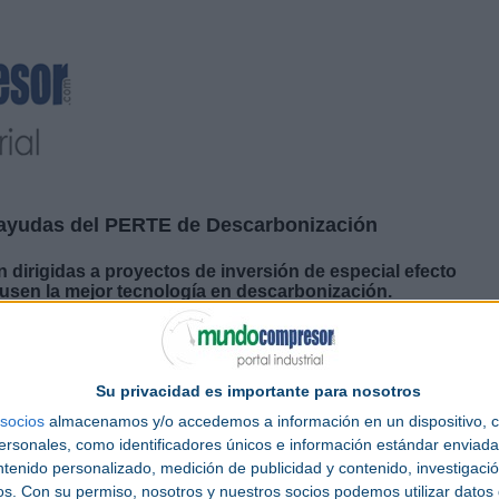
e ayudas del PERTE de Descarbonización
irigidas a proyectos de inversión de especial efecto
e usen la mejor tecnología en descarbonización.
Turismo lanzará la convocatoria de 140 millones de euros en
ayudas
dentro de
unciado hoy el ministro Jordi Hereu durante el acto de clausura de la Junta
osteriormente, habrá una segunda convocatoria, hasta completar un total de
Su privacidad es importante para nosotros
socios
almacenamos y/o accedemos a información en un dispositivo, c
ciones manufactureras altamente eficientes y descarbonizadas. El objetivo es
sonales, como identificadores únicos e información estándar enviada 
ecto tractor para instalaciones industriales que usen la mejor tecnología en
ntenido personalizado, medición de publicidad y contenido, investigaci
os.
Con su permiso, nosotros y nuestros socios podemos utilizar datos 
Ministerio de Industria y Turismo avanza en su compromiso de potenciar la