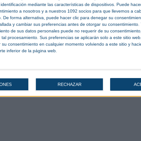
ica la aprobación provisional de los primeros 19 proyectos de la línea 1 del
identificación mediante las características de dispositivos. Puede hacer
euros y que movilizarán más de 307 millones de euros y reducirán 551.255
ntimiento a nosotros y a nuestros 1092 socios para que llevemos a ca
. De forma alternativa, puede hacer clic para denegar su consentimien
ón industrial es una iniciativa clave en el impulso hacia una economía más
llada y cambiar sus preferencias antes de otorgar su consentimiento.
arbono en el sector industrial a través del uso de tecnologías innovadoras y
ento de sus datos personales puede no requerir de su consentimiento, 
tal procesamiento. Sus preferencias se aplicarán solo a este sitio we
 industrial, un total 1.400 millones de euros en subvenciones directas, y otros
ones de euros que van a movilizar 11.800 millones de euros de inversión total,
ar su consentimiento en cualquier momento volviendo a este sitio y haci
mitir incrementar la competitividad del sector en alrededor de un 10% y que
rte inferior de la página web.
lean de forma directa e indirecta a 60.000 personas, además de las 20.000
or factura cerca de 14.000 millones de euros al año.
IONES
RECHAZAR
AC