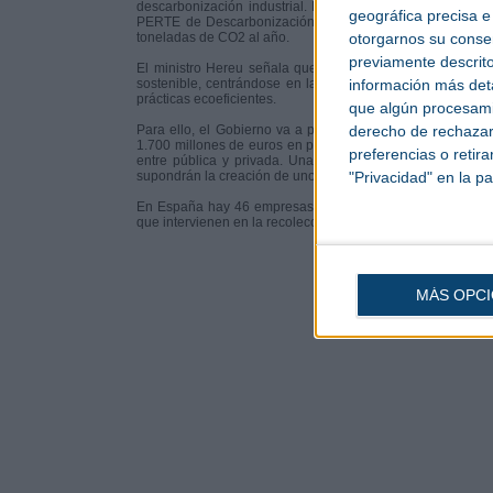
descarbonización industrial. Recientemente, se hacía públ
geográfica precisa e 
PERTE de Descarbonización por valor de 96 millones de 
otorgarnos su conse
toneladas de CO2 al año.
previamente descrito
El ministro Hereu señala que el PERTE de descarbonizaci
información más deta
sostenible, centrándose en la reducción de emisiones de c
prácticas ecoeficientes.
que algún procesami
derecho de rechazar 
Para ello, el Gobierno va a poner a disposición del sector
1.700 millones de euros en préstamos. En total, 3.100 mill
preferencias o retir
entre pública y privada. Unas inversiones que van a per
"Privacidad" en la pa
supondrán la creación de unos 8.000 empleos.
En España hay 46 empresas productoras de acero que emp
que intervienen en la recolección de acero usado. Este sect
MÁS OPC