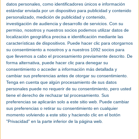
everywhere”.
datos personales, como identificadores únicos e información
estándar enviada por un dispositivo para publicidad y contenido
En toda Europa, la mayoría de los programas de garantía disponibles cuentan
con limitaciones importantes. Por ejemplo, la garantía estándar para unidades
personalizado, medición de publicidad y contenido,
nuevas solo se extiende durante 12 meses y si se desea ampliarla, con
investigación de audiencia y desarrollo de servicios.
Con su
frecuencia se incluyen términos y cláusulas cada vez más complejos para el
cliente. Para abordar estas dificultades, ELGi Europe ha introducido un
permiso, nosotros y nuestros socios podemos utilizar datos de
paquete de garantía ampliado y simplificado, cuyos principales puntos se
localización geográfica precisa e identificación mediante las
destacan a continuación:
características de dispositivos. Puede hacer clic para otorgarnos
Serie EG, compresores de tornillo lubricados con aceite (11– 250 kW): 10 años
su consentimiento a nosotros y a nuestros 1092 socios para
de garantía en el airend.
que llevemos a cabo el procesamiento previamente descrito. De
Serie EN, compresores de tornillo encapsulados lubricados con aceite (2,2–
forma alternativa, puede hacer clic para denegar su
45 kW): 6 años de garantía en el airend.
consentimiento o acceder a información más detallada y
Serie AB, compresores de tornillo exentos de aceite (37– 90 kW): 5 años de
cambiar sus preferencias antes de otorgar su consentimiento.
garantía en el airend.
Tenga en cuenta que algún procesamiento de sus datos
Todas las demás piezas de las series EG, EN y AB:
personales puede no requerir de su consentimiento, pero usted
- 5 años de garantía en el paquete compresor, incluidos el motor y el
tiene el derecho de rechazar tal procesamiento. Sus
enfriador.
preferencias se aplicarán solo a este sitio web. Puede cambiar
- 3 años en el variador de frecuencia (VFD) para las versiones con VFD.
- 1 año en todos los demás componentes eléctricos y de goma.
sus preferencias o retirar su consentimiento en cualquier
momento volviendo a este sitio y haciendo clic en el botón
David De Pril, responsable de gestión de productos y marketing de ELGi
Europe, declaró: “Nuestra definición de ser ‘Always Better’ está estrechamente
"Privacidad" en la parte inferior de la página web.
relacionada con ser siempre la primera elección del cliente. Una de las formas
en la que lo logramos es reafirmando nuestro compromiso con la fiabilidad, al
proporcionar a los clientes los mejores programas de garantía del mercado,
tan sólidos como nuestros productos. Todos los compresores de ELGi se