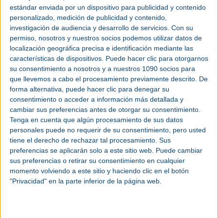
mundiales, en una superficie de 960 m².
estándar enviada por un dispositivo para publicidad y contenido
Una de las innovaciones es el Centro de
Mecanizado
Horizontal MS-320H.
personalizado, medición de publicidad y contenido,
Permite la
automatización
de diversas tareas, permitiendo tiempos de
investigación de audiencia y desarrollo de servicios.
Con su
ejecución prolongados sin intervención manual. Además, la disposición
vertical de la mesa y el transportador continuo de virutas garantizan una alta
permiso, nosotros y nuestros socios podemos utilizar datos de
productividad sin restricciones. Otra ventaja es su reducido tamaño y su
localización geográfica precisa e identificación mediante las
idoneidad para lotes pequeños y grandes.
características de dispositivos. Puede hacer clic para otorgarnos
Los visitantes tendrán la oportunidad de experimentar por primera vez la
su consentimiento a nosotros y a nuestros 1090 socios para
versatilidad de configuración del torno horizontal LB4000 EX III en la EMO
2025. Durante la feria, se exhibirá con herramientas de fresado (M), un eje Y
que llevemos a cabo el procesamiento previamente descrito. De
adicional y un subhusillo opcional (W). Este último permite la transferencia
forma alternativa, puede hacer clic para denegar su
automática de piezas y el mecanizado completo en una sola máquina.
consentimiento o acceder a información más detallada y
Entre las 13
máquinas
que Okuma presentará en la EMO se encuentran
cambiar sus preferencias antes de otorgar su consentimiento.
varias clásicas mejoradas, cada una con ventajas demostradas en cualquier
entorno de producción. Entre ellas se encuentra la máquina multitarea
Tenga en cuenta que algún procesamiento de sus datos
MULTUS U3000, capaz de realizar operaciones de mecanizado complejas
personales puede no requerir de su consentimiento, pero usted
con la máxima precisión. Esto es posible gracias al mecanizado flexible de 5
ejes en los husillos principal y secundario, un amplio espacio de trabajo y un
tiene el derecho de rechazar tal procesamiento. Sus
amplio almacén de herramientas con capacidad para hasta 120 herramientas.
preferencias se aplicarán solo a este sitio web. Puede cambiar
Una segunda torreta también reduce los tiempos de ciclo y aumenta la
productividad. En el stand de la feria, se mostrarán en directo diversos
sus preferencias o retirar su consentimiento en cualquier
procesos en la máquina, incluyendo la soldadura por fricción y agitación. Esta
momento volviendo a este sitio y haciendo clic en el botón
tecnología permite la unión perfecta de componentes, aumentando la
flexibilidad y la productividad al eliminar la necesidad de procesos externos.
"Privacidad" en la parte inferior de la página web.
Okuma mostrará en la EMO varios Centros de Mecanizado con mecanizado
simultáneo de 5 ejes para procesos de fabricación rápidos y de alta precisión.
Estos centros realizan mecanizado de superficies verticales, horizontales y
angulares en una sola operación sin intervención manual, maximizando así la