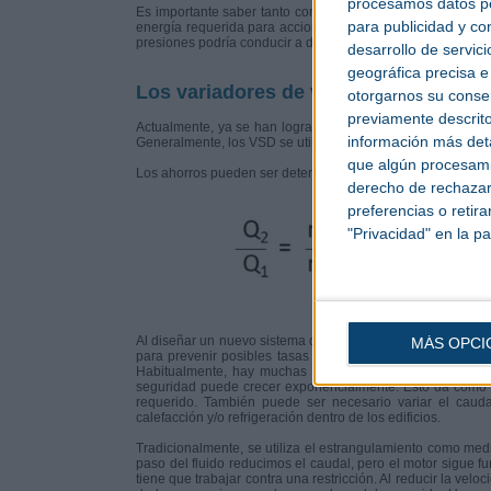
procesamos datos per
Es importante saber tanto como sea posible sobre el sist
para publicidad y co
energía requerida para accionar el equipo de bombeo está 
presiones podría conducir a diseños ineficientes y, por lo t
desarrollo de servici
geográfica precisa e 
Los variadores de velocidad pueden a
otorgarnos su conse
previamente descrito
Actualmente, ya se han logrado importantes ahorros de ene
información más deta
Generalmente, los VSD se utilizan para ajustar continuam
que algún procesami
Los ahorros pueden ser determinados mediante las leyes de
derecho de rechazar 
preferencias o retir
"Privacidad" en la pa
Q= Caudal, H= Altura de ele
Al diseñar un nuevo sistema de bombeo, la mayoría de los e
MÁS OPCI
para prevenir posibles tasas de aumento futuras o para 
Habitualmente, hay muchas partes diferentes involucradas
seguridad puede crecer exponencialmente. Esto da como 
requerido. También puede ser necesario variar el caud
calefacción y/o refrigeración dentro de los edificios.
Tradicionalmente, se utiliza el estrangulamiento como me
paso del fluido reducimos el caudal, pero el motor sigue 
tiene que trabajar contra una restricción. Al reducir la velo