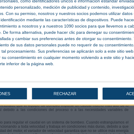
sonales, como identificadores únicos e información estándar enviada 
ema de bombeo y crear un perfil de presión/caudal adecuado a ese sistema. La
ntenido personalizado, medición de publicidad y contenido, investigaci
directamente relacionada con el caudal y la presión requerida. Generar altas
anto, es importante que ni el caudal ni la presión estén sobredimensionados.
os.
Con su permiso, nosotros y nuestros socios podemos utilizar datos 
identificación mediante las características de dispositivos. Puede hacer
horrar energía
ntimiento a nosotros y a nuestros 1090 socios para que llevemos a ca
. De forma alternativa, puede hacer clic para denegar su consentimien
rgía mediante el uso de variadores de velocidad y motores de alta eficiencia.
llada y cambiar sus preferencias antes de otorgar su consentimiento.
ente la velocidad del equipo de bombeo a la demanda.
ento de sus datos personales puede no requerir de su consentimiento, 
 afinidad:
tal procesamiento. Sus preferencias se aplicarán solo a este sitio we
ar su consentimiento en cualquier momento volviendo a este sitio y haci
rte inferior de la página web.
vación, P = Potencia, N = Velocidad de rotación
quipos se seleccionan con un "factor de seguridad". Se trata de un porcentaje
ONES
RECHAZAR
AC
compensar el desgaste del equipo de bombeo o el ensuciamiento del sistema.
 en la especificación y construcción de un sistema, por lo que el factor de
resultado que el equipo de bombeo impulse un caudal mucho más alto de lo
al debido a las condiciones del proceso o a las necesidades variables de
dio para regular el caudal en un sistema de bombeo. Cuando estrangulamos el
funcionando a toda velocidad y trabaja en condiciones más duras, debido a que
cidad del motor, el variador de velocidad garantiza que no se utilice más energía