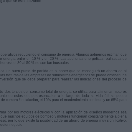
rgía que se está utilizando.
os operativos reduciendo el consumo de energía. Algunos gobiernos estiman que
e energía entre un 10 % y un 20 %. Las auditorías energéticas realizadas de
orros del 30 al 50 % no son tan inusuales.
ética, un buen punto de partida es suponer que se conseguirá un ahorro de al
as facturas de las empresas de suministros energéticos se puede obtener una
nversión que se debe preparar para realizar las indicaciones del proceso de
de dos tercios del consumo total de energía se utiliza para alimentar motores
miento de estos equipos esenciales a lo largo de toda su vida útil se puede
s de compra / instalación, el 10% para el mantenimiento continuo y un 85% para
ida por los motores eléctricos y con la aplicación de diseños modernos esa
e que muchos equipos de bombeo y motores funcionan constantemente a plena
o, por lo que existe la posibilidad de un ahorro de energía muy significativo,
lquier negocio.