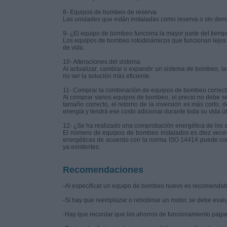
8- Equipos de bombeo de reserva
Las unidades que están instaladas como reserva o sin dem
9- ¿El equipo de bombeo funciona la mayor parte del tiemp
Los equipos de bombeo rotodinámicos que funcionan lejos
de vida.
10- Alteraciones del sistema
Al actualizar, cambiar o expandir un sistema de bombeo,
no ser la solución más eficiente.
11- Comprar la combinación de equipos de bombeo correc
Al comprar varios equipos de bombeo, el precio no debe ser
tamaño correcto, el retorno de la inversión es más corto
energía y tendrá ese costo adicional durante toda su vida út
12- ¿Se ha realizado una comprobación energética de los s
El número de equipos de bombeo instalados es diez veces
energéticas de acuerdo con la norma ISO 14414 puede cons
ya existentes.
Recomendaciones
-Al especificar un equipo de bombeo nuevo es recomendable 
-Si hay que reemplazar o rebobinar un motor, se debe evaluar
-Hay que recordar que los ahorros de funcionamiento pagar