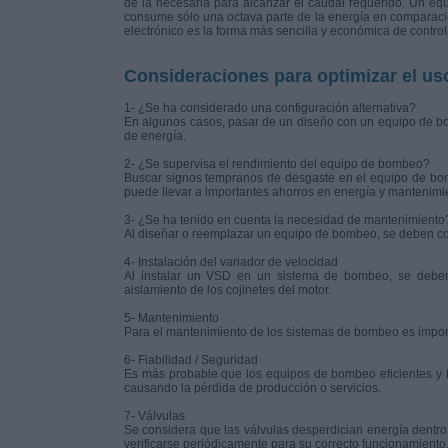
de la necesaria para alcanzar el caudal requerido. Un eq
consume sólo una octava parte de la energía en comparació
electrónico es la forma más sencilla y económica de contr
Consideraciones para optimizar el us
1- ¿Se ha considerado una configuración alternativa?
En algunos casos, pasar de un diseño con un equipo de bo
de energía.
2- ¿Se supervisa el rendimiento del equipo de bombeo?
Buscar signos tempranos de desgaste en el equipo de bom
puede llevar a importantes ahorros en energía y mantenimi
3- ¿Se ha tenido en cuenta la necesidad de mantenimiento
Al diseñar o reemplazar un equipo de bombeo, se deben con
4- Instalación del variador de velocidad
Al instalar un VSD en un sistema de bombeo, se deben c
aislamiento de los cojinetes del motor.
5- Mantenimiento
Para el mantenimiento de los sistemas de bombeo es importa
6- Fiabilidad / Seguridad
Es más probable que los equipos de bombeo eficientes y 
causando la pérdida de producción o servicios.
7- Válvulas
Se considera que las válvulas desperdician energía dentro
verificarse periódicamente para su correcto funcionamiento