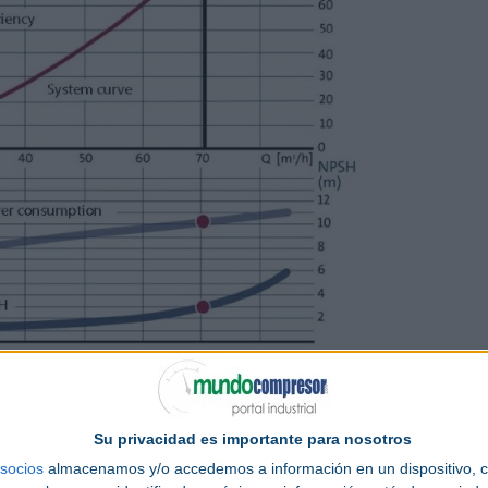
de conocer cuál es el caudal y la presión mínima que requiere el sistema para
ar el equipo de bombeo del tamaño correcto adaptándolo al sistema.
r el caudal y la presión requeridos para dicho equipo. El caudal puede estar
Su privacidad es importante para nosotros
miento o enfriamiento de un sistema o por la demanda máxima de agua para los
aria para elevar el líquido dentro de un sistema o para superar las pérdidas de
socios
almacenamos y/o accedemos a información en un dispositivo, c
a a través de él.