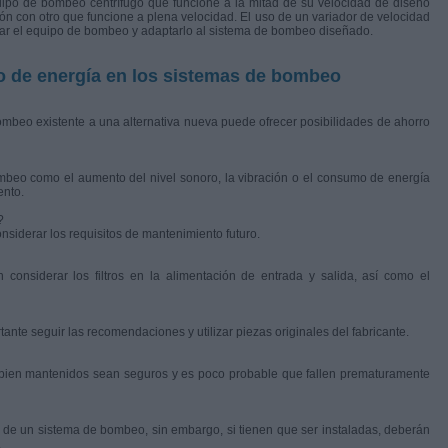
uipo de bombeo centrífugo que funcione a la mitad de su velocidad de diseño
n con otro que funcione a plena velocidad. El uso de un variador de velocidad
olar el equipo de bombeo y adaptarlo al sistema de bombeo diseñado.
o de energía en los sistemas de bombeo
mbeo existente a una alternativa nueva puede ofrecer posibilidades de ahorro
beo como el aumento del nivel sonoro, la vibración o el consumo de energía
ento.
?
siderar los requisitos de mantenimiento futuro.
onsiderar los filtros en la alimentación de entrada y salida, así como el
nte seguir las recomendaciones y utilizar piezas originales del fabricante.
bien mantenidos sean seguros y es poco probable que fallen prematuramente
 de un sistema de bombeo, sin embargo, si tienen que ser instaladas, deberán
.