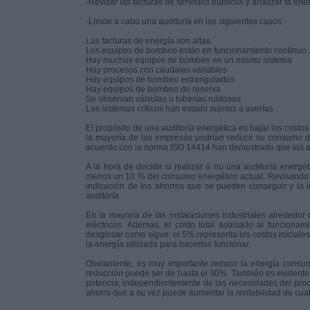
-Revisar las facturas de servicios públicos y analizar la ene
-Llevar a cabo una auditoría en los siguientes casos:
Las facturas de energía son altas
Los equipos de bombeo están en funcionamiento continuo
Hay muchos equipos de bombeo en un mismo sistema
Hay procesos con caudales variables
Hay equipos de bombeo estrangulados
Hay equipos de bombeo de reserva
Se observan válvulas o tuberías ruidosas
Los sistemas críticos han estado sujetos a averías
El propósito de una auditoría energética es bajar los cost
la mayoría de las empresas podrían reducir su consumo d
acuerdo con la norma ISO 14414 han demostrado que los ah
A la hora de decidir si realizar o no una auditoría energ
menos un 10 % del consumo energético actual. Revisando l
indicación de los ahorros que se pueden conseguir y la i
auditoría.
En la mayoría de las instalaciones industriales alrededor 
eléctricos. Además, el costo total asociado al funciona
desglosar como sigue: el 5% representa los costos iniciale
la energía utilizada para hacerlos funcionar.
Obviamente, es muy importante reducir la energía consum
reducción puede ser de hasta el 30%. También es evident
potencia, independientemente de las necesidades del proces
ahorro que a su vez puede aumentar la rentabilidad de cua