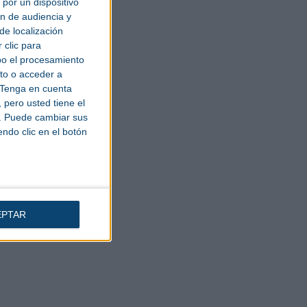
por un dispositivo
ón de audiencia y
de localización
 clic para
bo el procesamiento
to o acceder a
Tenga en cuenta
pero usted tiene el
b. Puede cambiar sus
endo clic en el botón
EPTAR