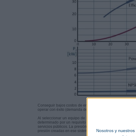
Conseguir bajos costos de energía es el resultado directo 
operar con éxito (demanda del sistema), y luego seleccion
Al seleccionar un equipo de bombeo, es importante conoce
determinado por un requisito del proceso, por el calenta
servicios públicos. La presión requerida puede ser la neces
Nosotros y nuestros
presión creadas en ese sistema a medida que el líquido pas