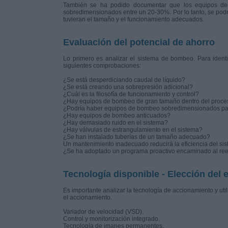
También se ha podido documentar que los equipos de 
sobredimensionados entre un 20-30%. Por lo tanto, se podr
tuvieran el tamaño y el funcionamiento adecuados.
Evaluación del potencial de ahorro
Lo primero es analizar el sistema de bombeo. Para identi
siguientes comprobaciones:
¿Se está desperdiciando caudal de líquido?
¿Se está creando una sobrepresión adicional?
¿Cuál es la filosofía de funcionamiento y control?
¿Hay equipos de bombeo de gran tamaño dentro del proce
¿Podría haber equipos de bombeo sobredimensionados para
¿Hay equipos de bombeo anticuados?
¿Hay demasiado ruido en el sistema?
¿Hay válvulas de estrangulamiento en el sistema?
¿Se han instalado tuberías de un tamaño adecuado?
Un mantenimiento inadecuado reducirá la eficiencia del s
¿Se ha adoptado un programa proactivo encaminado al reem
Tecnología disponible - Elección del
Es importante analizar la tecnología de accionamiento y util
el accionamiento.
Variador de velocidad (VSD).
Control y monitorización integrado.
Tecnología de imanes permanentes.