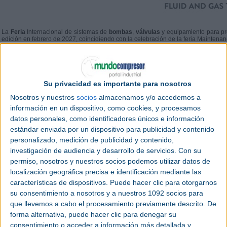
La
Feria
Internacional de sistemas de
bombas
,
válvulas
y equipamiento para p
edición en febrero de 2027, coincidiendo con la celebración de la feria Maintenan
El visitante encontrará una oferta muy concentrada con un amplio abanico de eq
brindará la oportunidad de ver y comprarar tecnologías en una sola visita.
Su privacidad es importante para nosotros
Nosotros y nuestros
socios
almacenamos y/o accedemos a
información en un dispositivo, como cookies, y procesamos
datos personales, como identificadores únicos e información
estándar enviada por un dispositivo para publicidad y contenido
personalizado, medición de publicidad y contenido,
investigación de audiencia y desarrollo de servicios.
Con su
permiso, nosotros y nuestros socios podemos utilizar datos de
localización geográfica precisa e identificación mediante las
características de dispositivos. Puede hacer clic para otorgarnos
su consentimiento a nosotros y a nuestros 1092 socios para
que llevemos a cabo el procesamiento previamente descrito. De
forma alternativa, puede hacer clic para denegar su
consentimiento o acceder a información más detallada y
Fechas de celebración:
23 – 25 de febrero de 2027