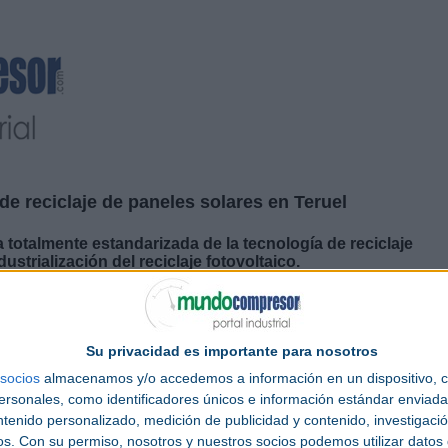
de reciclaje de paneles solares en Teruel
a totalmente estandarizada de la tecnología de reciclaje
strialización del reciclaje fotovoltaico.
s de euros que se destinarán a acelerar su próxima fase de crecimiento. Esta
 obtención de subvenciones francesas y europeas destinadas a respaldar el
trucción
de su nueva
planta de reciclaje
en España, que será la primera línea
Su privacidad es importante para nosotros
ROSI.
socios
almacenamos y/o accedemos a información en un dispositivo, c
cidad de 10.000 toneladas anuales
sonales, como identificadores únicos e información estándar enviada 
ntenido personalizado, medición de publicidad y contenido, investigaci
a primera planta industrial de la startup, ROSI acelera su expansión con la
paña. Esta nueva planta supondrá un hito importante en la industrialización del
os.
Con su permiso, nosotros y nuestros socios podemos utilizar datos 
ente automatizada diseñada para su implementación a gran escala. Con una