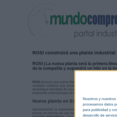
ROSI construirá una planta industrial 
ROSI | La nueva planta será la primera líne
de la compañía y supondrá un hito en la indu
ROSI
anuncia una nueva financiación de más de 20 millone
cantidad combina una ronda de financiación serie B y la
despliegue industrial de sus proyectos, incluyendo la
cons
totalmente estandarizada de la tecnología de reciclaje de 
Nosotros y nuestros
Nueva planta en España con una capa
procesamos datos per
para publicidad y co
Aprovechando la experiencia adquirida con ROSI Alpes, l
puesta en marcha de una nueva instalación en
Teruel
, Es
desarrollo de servici
reciclaje fotovoltaico
, con una línea integrada y altam