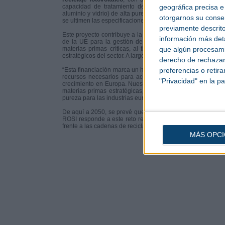
geográfica precisa e 
capacidad de tratamiento de 10.000 toneladas al año, su 
aluminio y vidrio) de alta pureza. Una vez finalizados los 
otorgarnos su conse
se ultimen las especificaciones técnicas y se obtengan las 
previamente descrito
Este proyecto contribuye a la implantación de un modelo d
información más deta
de la UE para la gestión de los residuos fotovoltaicos.
que algún procesami
materias primas críticas, al tiempo que favorece la apar
estratégicos del sector. A largo plazo, esta dinámica reforza
derecho de rechazar 
preferencias o retir
“Esta financiación marca un hito importante para ROSI”, de
recursos necesarios para acelerar nuestro despliegue ind
"Privacidad" en la pa
crecimiento en Europa. Nuestra ambición es crear una plata
materias primas estratégicas, transformando los paneles so
pureza para las industrias europeas del futuro”.
De aquí a 2050, se prevé que decenas de millones de tonela
ROSI responde a este reto recuperando materiales valiosos 
frente a las cadenas de reciclaje convencionales de bajo v
MÁS OPC