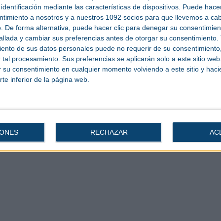
identificación mediante las características de dispositivos. Puede hacer
objetivo será suministrar materias primas recicladas (plata, silicio, cobre,
estudios preliminares, la planta entrará en fase de construcción tan pronto como
ntimiento a nosotros y a nuestros 1092 socios para que llevemos a ca
autorizaciones necesarias.
. De forma alternativa, puede hacer clic para denegar su consentimien
e economía circular replicable, económicamente viable y desplegable a escala
llada y cambiar sus preferencias antes de otorgar su consentimiento.
 Además, permitirá reducir la dependencia de Europa de las importaciones de
ento de sus datos personales puede no requerir de su consentimiento, 
ición de un ecosistema que reúna a recicladores, fabricantes y otros actores
rá la cadena de suministro europea del sector fotovoltaico.
tal procesamiento. Sus preferencias se aplicarán solo a este sitio we
ar su consentimiento en cualquier momento volviendo a este sitio y haci
claró la Dra. Yun Luo, presidenta y cofundadora de ROSI. “Nos proporciona los
ustrial, reforzar nuestra ejecución operativa y preparar una nueva etapa de
rte inferior de la página web.
forma industrial a escala europea para la gestión circular y la producción de
lares al final de su vida útil en una fuente fiable de materias primas de alta
das de paneles fotovoltaicos lleguen al final de su vida útil. La tecnología de
de alta pureza, ofreciendo así una alternativa circular y generadora de valor
alor añadido.
IONES
RECHAZAR
AC