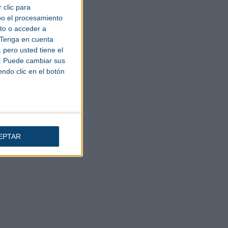
 clic para
bo el procesamiento
to o acceder a
Tenga en cuenta
pero usted tiene el
b. Puede cambiar sus
endo clic en el botón
EPTAR