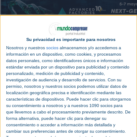
En Europa, la fábrica inteligente se ha convertido en algo más que una tende
estrategia para recuperar competitividad y soberanía industrial. La Comisión Euro
Su privacidad es importante para nosotros
dentro de una agenda de competitividad, innovación y transición hacia una movi
presentado en marzo de 2025 para reforzar el sector europeo de automoción.
Nosotros y nuestros
socios
almacenamos y/o accedemos a
La apuesta europea por la innovación se traduce en una necesidad de rápida adap
información en un dispositivo, como cookies, y procesamos
verán grandes cambios en el corto plazo. Para Eduard Pascual, Homologat
datos personales, como identificadores únicos e información
diferenciar a los fabricantes que van a tener éxito es la construcción de un tejid
nos adaptamos a las regulaciones y, por último, cuánto valor da al cliente la dec
estándar enviada por un dispositivo para publicidad y contenido
personalizado, medición de publicidad y contenido,
En cuanto a las medidas a implementar en los próximos años, Eva Pallarés, 
señala que su prioridad es la IA y destaca la importancia de “entender la calida
investigación de audiencia y desarrollo de servicios.
Con su
dato y utilizar esa información para transformarla en una capa de negocio. Est
permiso, nosotros y nuestros socios podemos utilizar datos de
tener los datos gobernados y optimizar todos esos procesos para que se pu
rápido”.
localización geográfica precisa e identificación mediante las
características de dispositivos. Puede hacer clic para otorgarnos
La gobernanza del dato en el sector del automóvil es clave porque el coche ya no
una plataforma tecnológica conectada. Esto implica tener que establecer regla
su consentimiento a nosotros y a nuestros 1090 socios para
quién puede acceder a ellos, cómo se almacenan, con qué nivel de segurida
que llevemos a cabo el procesamiento previamente descrito. De
tiempo y bajo qué criterios se comparten con terceros.
forma alternativa, puede hacer clic para denegar su
Los espacios de datos, activo clave para la competi
consentimiento o acceder a información más detallada y
cambiar sus preferencias antes de otorgar su consentimiento.
Los espacios de datos se han convertido en una de las herramientas más estr
digital mundial. Se trata de entornos seguros y organizados donde distintas em