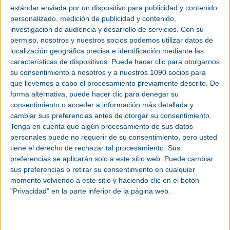
una opción sencilla de mantenimiento remoto utilizando la conexión de alta
estándar enviada por un dispositivo para publicidad y contenido
velocidad ofrecida por la tecnología 5G.
personalizado, medición de publicidad y contenido,
La plataforma de gestión Sinema Remote Connect para conexiones VPN
investigación de audiencia y desarrollo de servicios.
Con su
puede utilizarse para proporcionar un acceso fácil y seguro a estas plantas o
máquinas remotas, incluso estando integradas en otras redes.
permiso, nosotros y nuestros socios podemos utilizar datos de
localización geográfica precisa e identificación mediante las
En la
industria
, además de la necesidad de la conectividad inalámbrica local,
hay una creciente demanda por el acceso remoto a las máquinas y plantas.
características de dispositivos. Puede hacer clic para otorgarnos
En estos casos, la comunicación necesita salvar las largas distancias. Las
su consentimiento a nosotros y a nuestros 1090 socios para
redes móviles públicas pueden utilizarse para acceder a dispositivos que
están localizados a distancias considerables. Además, los técnicos de servicio
que llevemos a cabo el procesamiento previamente descrito. De
pueden conectarse a las máquinas que necesitan reparar a través de la red
forma alternativa, puede hacer clic para denegar su
móvil mientras están en movimiento.
consentimiento o acceder a información más detallada y
Por ello, las redes públicas 5G son un elemento importante de las soluciones
cambiar sus preferencias antes de otorgar su consentimiento.
de acceso y mantenimiento remoto. Pueden ser utilizadas, por ejemplo, para
proveer a los usuarios con un nivel muy alto de ancho de banda en las zonas
Tenga en cuenta que algún procesamiento de sus datos
urbanas con pequeñas radio celdas y altas frecuencias.
personales puede no requerir de su consentimiento, pero usted
En las zonas rurales, las radio celdas necesitan cubrir una amplia zona, que
tiene el derecho de rechazar tal procesamiento. Sus
es por lo que son usadas frecuencias más bajas. Particularmente en los
preferencias se aplicarán solo a este sitio web. Puede cambiar
límites de las radio celdas, por ejemplo, para LTE o UMTS, a menudo hay
pérdidas significativas en términos tanto de banda ancha como de estabilidad
sus preferencias o retirar su consentimiento en cualquier
de la conexión de comunicación. Y es exactamente en estas áreas remotas
momento volviendo a este sitio y haciendo clic en el botón
donde se requiere una transmisión de banda ancha estable para el
mantenimiento remoto o la transmisión de vídeo, por ejemplo para las
"Privacidad" en la parte inferior de la página web.
estaciones remotas en sistemas de gestión del agua.
Con las innovadoras tecnologías de comunicación 5G se dispone de una
banda ancha considerablemente mayor con mayor fiabilidad en los límites de
las radio celdas y aumenta la media de velocidad de datos de los usuarios