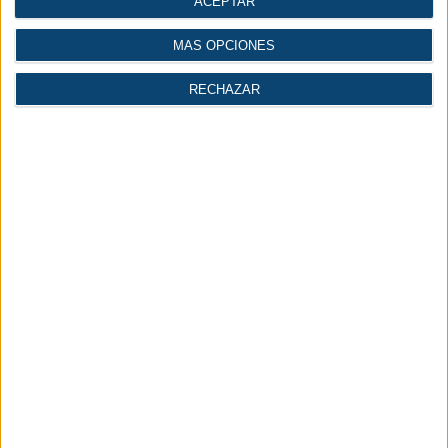
ACEPTAR
punto de encuentro de referencia internacional para todo el sector logístico
donde el potencial logístico España estará más presente que nunca también a
través de una destacada participación del Ministerio de Transportes y
MÁS OPCIONES
Movilidad Sostenible, con la presencia de Puertos del Estado, Renfe, Adif y
Aena, y del Ministerio de Vivienda y Agenda Urbana a través de SEPES.
RECHAZAR