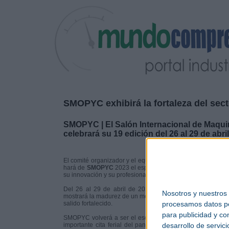
SMOPYC exhibirá la fortaleza del sect
SMOPYC | El Salón Internacional de Maquin
celebrará su 19 edición del 26 al 29 de abri
El comité organizador y el equipo de Feria de
Zaragoza
ha
hará de
SMOPYC
2023 el espacio donde se muestre el mú
su innovación y su profesionalidad.
Del 26 al 29 de abril de 2023 volverá SMOPYC, el Saló
Nosotros y nuestros
mostrará la madurez de un mercado que, tras la crisis sanit
procesamos datos per
salido fortalecido.
para publicidad y co
SMOPYC volverá a ser el escenario para el debate sectori
desarrollo de servici
importante cita ferial del panorama internacional, conta