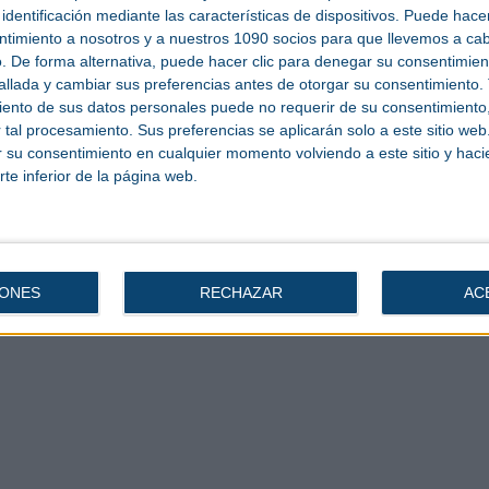
 maquinaria.
identificación mediante las características de dispositivos. Puede hacer
ntimiento a nosotros y a nuestros 1090 socios para que llevemos a ca
empresas y agentes sectoriales, nacionales e internacionales, participando en
cción y minería.
. De forma alternativa, puede hacer clic para denegar su consentimien
llada y cambiar sus preferencias antes de otorgar su consentimiento.
lidar sus espacios en el salón, presentar su nueva tecnología al concurso de
 marketing en un evento cuyas perspectivas indican que podrá superar en
ento de sus datos personales puede no requerir de su consentimiento, 
tal procesamiento. Sus preferencias se aplicarán solo a este sitio we
 en su próxima convocatoria celebrará su edición número 19, se convierta, del
ar su consentimiento en cualquier momento volviendo a este sitio y haci
a maquinaria de obra pública y construcción.
rte inferior de la página web.
IONES
RECHAZAR
AC