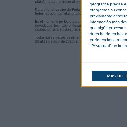
plataforma para ofrecer al sector las últimas novedades en
geográfica precisa e 
otorgarnos su conse
Para ello, el equipo de Feria de Zaragoza trabaja con las 
todos los eventos relacionados con la obra pública, constru
previamente descrito
información más deta
Es el momento perfecto para que las empresas puedan conso
novedades técnicas y desarrollar su planteamiento de
que algún procesami
ocupación, a la edición precedente.
derecho de rechazar 
Todos los esfuerzos están encaminados a que el Salón, que
preferencias o retir
26 al 29 de abril de 2023, en el epicentro del mercado de l
"Privacidad" en la pa
MÁS OPC