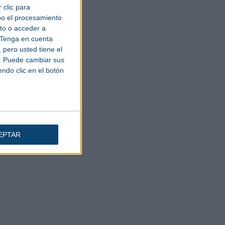
 clic para
bo el procesamiento
to o acceder a
Tenga en cuenta
pero usted tiene el
b. Puede cambiar sus
endo clic en el botón
EPTAR