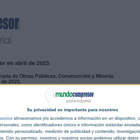
or en abril de 2023
aria de Obras Públicas, Construcción y Minería
l de 2023.
n elaborado la estrategia que, junto con el apoyo de asociaciones y empresas,
sculo empresarial de un sector marcado por su gran capacidad de adaptación,
Su privacidad es importante para nosotros
n Internacional de
Maquinaria
de
Obras Públicas
,
Construcción
y
Minería
socios
almacenamos y/o accedemos a información en un dispositivo, c
aria, y gracias a la inversión realizada, sumado al esfuerzo de las empresas, ha
sonales, como identificadores únicos e información estándar enviada 
ntenido personalizado, medición de publicidad y contenido, investigaci
al, la investigación y el conocimiento, manteniendo su posicionamiento como
os.
Con su permiso, nosotros y nuestros socios podemos utilizar datos 
ndo así con la presencia de empresas de los cinco continentes y sirviendo de