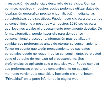
investigación de audiencia y desarrollo de servicios.
Con su
permiso, nosotros y nuestros socios podemos utilizar datos de
localización geográfica precisa e identificación mediante las
características de dispositivos. Puede hacer clic para otorgarnos
su consentimiento a nosotros y a nuestros 1090 socios para
que llevemos a cabo el procesamiento previamente descrito. De
forma alternativa, puede hacer clic para denegar su
consentimiento o acceder a información más detallada y
cambiar sus preferencias antes de otorgar su consentimiento.
Tenga en cuenta que algún procesamiento de sus datos
personales puede no requerir de su consentimiento, pero usted
2. Digitalización y Sistemas Inteligentes
tiene el derecho de rechazar tal procesamiento. Sus
La integración de la Internet de las Cosas (IoT) y el Big Data está revolucio
preferencias se aplicarán solo a este sitio web. Puede cambiar
beneficios clave incluyen:
sus preferencias o retirar su consentimiento en cualquier
Mantenimiento predictivo:
Los algoritmos de aprendizaje automático analizan
programas de mantenimiento. Los sistemas de mantenimiento predictivo de Kaeser
momento volviendo a este sitio y haciendo clic en el botón
"Privacidad" en la parte inferior de la página web.
Sensores en el sistema de aire comprimido:
Una de las novedades de Kaese
productos de los sensores de caudal para aire húmedo y para aire seco, medid
condiciones ambientales en la sala. Todas estas señales pueden ser monitoriza
con la posibilidad de configurar alarmas en caso de que los valores salgan del ra
3. Sostenibilidad y Reducción de la Huella de Carb
Con la creciente preocupación por el cambio climático, las empresas buscan forma