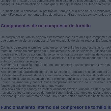
cilindro. En el caso de los compresores, este diseño es más complejo porque no 
conseguir la máxima eficiencia, sino que su trabajo se basa en el funcionamiento 
En función de la aplicación, la
presión
de trabajo o el diseño de cada fabricante
tener diferentes componentes. En este artículo analizaremos los componentes bás
Componentes de un compresor de tornillo
Un compresor de tornillo no solo está formado por los rotores que comprimen el
que permiten accionar y controlar el funcionamiento de dichos rotores. De form
Conjunto de rotores o tornillos, también conocido entre los compresoristas como 
Motor de accionamiento principal. Habitualmente suele ser eléctrico (trifásico o
puede ser otro tipo de accionamiento como los realizados por turbinas de vapor, m
Sistema de regulación y control de la aspiración. Un elemento importante en el 
entrada del aire en el equipo.
Sistema de lubricación general del equipo completo. Los compresores llevan insta
refrigeración del aceite.
Sistema de refrigeración del lubricante. Mantiene el lubricante a la temperatura óp
Sistema de enfriamiento del aire comprimido. Para reducir la temperatura del air
Sistema de filtrado. Indispensable para eliminar partículas y restos contaminantes
Equipo de arranque y control. Cada compresor, en función de su diseño o apli
funcionamiento del equipo, su arranque y paro.
Bancada común y canopy de protección/insonorización. Aunque existen ejecuci
mayoría de los compresores de tornillo tienen niveles sonoros elevados y deben
personas que circulan cerca de ellos. Hoy en día, estos equipos son bastante sile
Funcionamiento interno del compresor de tornillo l