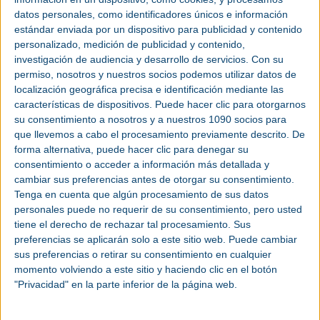
agua. En menor cantidad, se pueden encontrar
datos personales, como identificadores únicos e información
múltiples gases como el hidrógeno, el dióxido de
estándar enviada por un dispositivo para publicidad y contenido
carbono o el ozono.
personalizado, medición de publicidad y contenido,
investigación de audiencia y desarrollo de servicios.
Con su
permiso, nosotros y nuestros socios podemos utilizar datos de
localización geográfica precisa e identificación mediante las
Aumento de presión y factores que intervienen
características de dispositivos. Puede hacer clic para otorgarnos
Cuando en el proceso de compresión se reduce el
su consentimiento a nosotros y a nuestros 1090 socios para
volumen de esa masa de gas, la presión aumenta.
que llevemos a cabo el procesamiento previamente descrito. De
forma alternativa, puede hacer clic para denegar su
Esta es una explicación resumida, porque en la
consentimiento o acceder a información más detallada y
realidad, hay que considerar otros factores en el
cambiar sus preferencias antes de otorgar su consentimiento.
proceso de compresión, como son la temperatura
Tenga en cuenta que algún procesamiento de sus datos
o la humedad.
personales puede no requerir de su consentimiento, pero usted
tiene el derecho de rechazar tal procesamiento. Sus
preferencias se aplicarán solo a este sitio web. Puede cambiar
Compresores de aire y presión de trabajo
sus preferencias o retirar su consentimiento en cualquier
momento volviendo a este sitio y haciendo clic en el botón
El aire comprimido se consigue usando unos
"Privacidad" en la parte inferior de la página web.
equipos denominados compresores, que aspiran el
aire atmosférico y lo comprimen hasta llegar a un