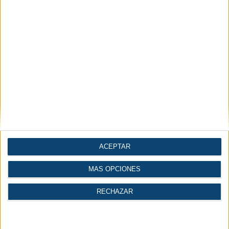
Economía |
Industria del agua
Industria
Te puede interesar
ACEPTAR
MÁS OPCIONES
RECHAZAR
Agenda
Directorio
Área Técnica
eventos
empresas