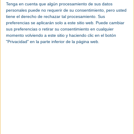
Tenga en cuenta que algún procesamiento de sus datos
personales puede no requerir de su consentimiento, pero usted
tiene el derecho de rechazar tal procesamiento. Sus
preferencias se aplicarán solo a este sitio web. Puede cambiar
sus preferencias o retirar su consentimiento en cualquier
momento volviendo a este sitio y haciendo clic en el botón
"Privacidad" en la parte inferior de la página web.
Junio 2026
Entrega de los Premios
Liderpack 2025 en el marco de
Equiplast 2026
EQUIPLAST | Durante el evento se entregaron 46
premios en packaging, 15 en PLV y 18 en diseño
joven, además de tres galardones especiales
como Best-in-show.