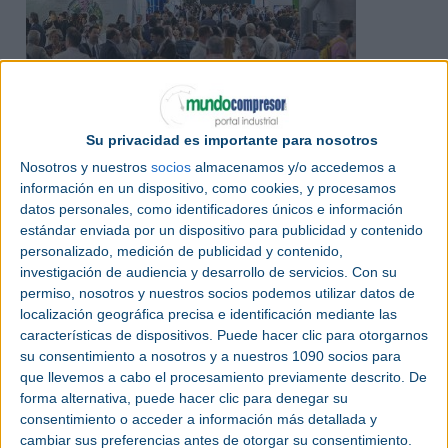
Julio 2026
Su privacidad es importante para nosotros
Expoquimia 2026 reunió a los
Nosotros y nuestros
socios
almacenamos y/o accedemos a
decisores de las principales
información en un dispositivo, como cookies, y procesamos
datos personales, como identificadores únicos e información
empresas del sector
estándar enviada por un dispositivo para publicidad y contenido
personalizado, medición de publicidad y contenido,
EXPOQUIMIA | El 82,3% de los asistentes a la
investigación de audiencia y desarrollo de servicios.
Con su
feria participa en los procesos de compra de sus
permiso, nosotros y nuestros socios podemos utilizar datos de
empresas, según un estudio de la consultora
localización geográfica precisa e identificación mediante las
MarketAAD.
características de dispositivos. Puede hacer clic para otorgarnos
su consentimiento a nosotros y a nuestros 1090 socios para
que llevemos a cabo el procesamiento previamente descrito. De
forma alternativa, puede hacer clic para denegar su
consentimiento o acceder a información más detallada y
cambiar sus preferencias antes de otorgar su consentimiento.