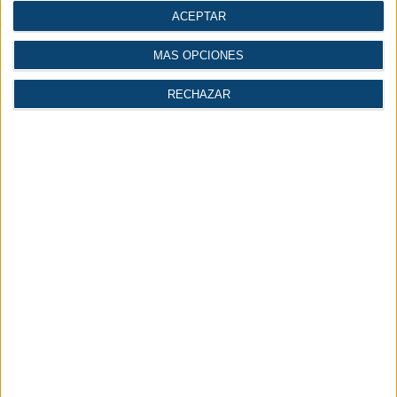
la industria del plástico.
ACEPTAR
MÁS OPCIONES
RECHAZAR
Mayo 2026
Química y plástico se alían para
transformar las industrias en
Expoquimia y Equiplast
EXPOQUIMIA - EQUIPLAST | Con un 35% más de
oferta comercial que en 2023, los dos salones