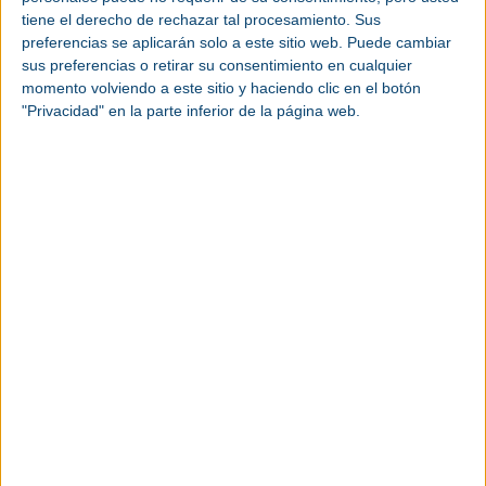
tiene el derecho de rechazar tal procesamiento. Sus
preferencias se aplicarán solo a este sitio web. Puede cambiar
sus preferencias o retirar su consentimiento en cualquier
momento volviendo a este sitio y haciendo clic en el botón
"Privacidad" en la parte inferior de la página web.
Junio 2024
IMTS 2024 mostrará soluciones
de automatización integradas
IMTS | La Feria mostrará soluciones
automatizadas para mecanizado CNC,
fabricación aditiva, sistemas de visión,
metrología, herramientas, sujeción de piezas,
mecanizado abrasivo…