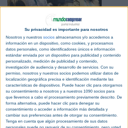
Su privacidad es importante para nosotros
Julio 2024
Nosotros y nuestros
socios
almacenamos y/o accedemos a
IMTS 2024 anuncia el programa
información en un dispositivo, como cookies, y procesamos
de conferencias que constará de
datos personales, como identificadores únicos e información
68 sesiones
estándar enviada por un dispositivo para publicidad y contenido
personalizado, medición de publicidad y contenido,
IMTS | Las conferencias de la próxima edición
investigación de audiencia y desarrollo de servicios.
Con su
tratarán sobre innovaciones de procesos,
permiso, nosotros y nuestros socios podemos utilizar datos de
procesos alternativos y operaciones de planta,
localización geográfica precisa e identificación mediante las
calidad e Inspección, y automatización.
características de dispositivos. Puede hacer clic para otorgarnos
su consentimiento a nosotros y a nuestros 1090 socios para
que llevemos a cabo el procesamiento previamente descrito. De
forma alternativa, puede hacer clic para denegar su
consentimiento o acceder a información más detallada y
cambiar sus preferencias antes de otorgar su consentimiento.
Tenga en cuenta que algún procesamiento de sus datos
personales puede no requerir de su consentimiento, pero usted