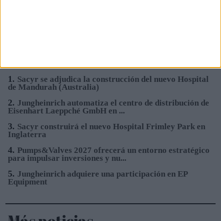
3.
Expoquimia 2026 reunió a los decisores de las
principales empresas del sector
4.
Baker Hughes suministrará equipos de licuefacción
para una planta de GNL en Luis...
5.
ELGi Compressors nombra a Nils Blanchard para
acelerar el crecimiento sostenible...
1.
Sacyr se adjudica la construcción del nuevo Hospital
de Mandurah (Australia)
2.
Jungheinrich automatiza el centro de distribución de
Eisenhart Laeppché GmbH en ...
3.
Sacyr construirá el nuevo Hospital Frimley Park en
Inglaterra
4.
Pumps&Valves 2027 ofrecerá un entorno estratégico
para impulsar inversiones y nu...
5.
Jungheinrich adquiere una participación en EP
Equipment
Más noticias