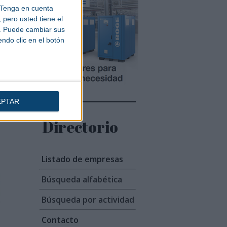
Tenga en cuenta
pero usted tiene el
b. Puede cambiar sus
endo clic en el botón
das
on un
 la
ombas
EPTAR
Directorio
Listado de empresas
Búsqueda alfabética
Búsqueda por actividad
Contacto