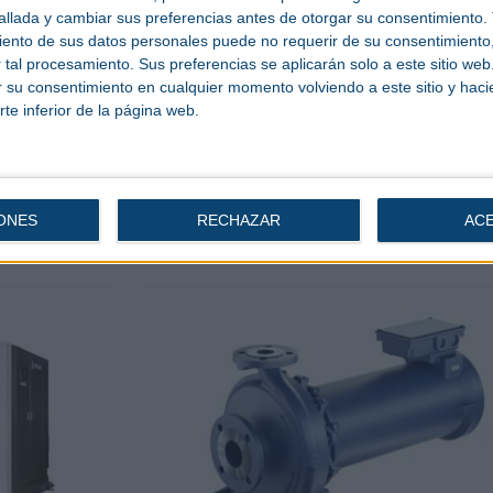
para
ABB primera empresa del
llada y cambiar sus preferencias antes de otorgar su consentimiento.
mundo en lanzar un motor
ento de sus datos personales puede no requerir de su consentimiento, 
IE6 sin imanes para zonas
tal procesamiento. Sus preferencias se aplicarán solo a este sitio we
573 sobre
peligrosas
ar su consentimiento en cualquier momento volviendo a este sitio y haci
de inflexión
rte inferior de la página web.
ustrial y el
ABB | El motor SynRM IE6 reduce pérdi
de energía en un 60% en comparación c
motor de inducción IE3 estándar, siendo
solución de actualización ideal para b
ONES
RECHAZAR
AC
o compresores.