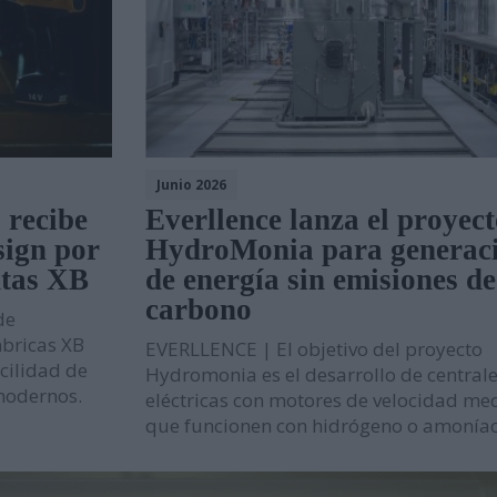
una central hidroeléctrica reversible en Asturias
sará nuevas oportunidades de negocio con grandes
nidades de negocio en la 10ª edición de AdditƐD
trucción de la depuradora de Cajamarca en Perú
Junio 2026
 recibe
Everllence lanza el proyec
sign por
HydroMonia para generac
itores de una veintena de países de los cinco continentes
ntas XB
de energía sin emisiones de
miento para reducir averías y costes
carbono
de
 robot de 6 ejes Motoman GP215L
bricas XB
EVERLLENCE | El objetivo del proyecto
Nils Blanchard para acelerar el crecimiento sostenible en
acilidad de
Hydromonia es el desarrollo de central
modernos.
eléctricas con motores de velocidad me
que funcionen con hidrógeno o amoníac
 multiplicar inventario, urgencias ni costes ocultos
digital de pH/ORP de alta presión y alta temperatura