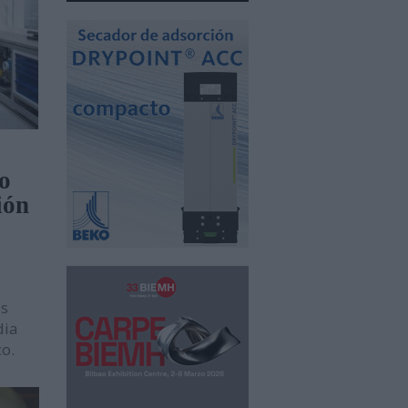
to
ión
es
dia
o.