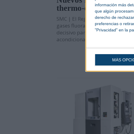
Nuevos refrigerantes 
información más deta
thermo-chillers
que algún procesami
derecho de rechazar 
SMC | El Reglamento (UE) 2024/
preferencias o retir
gases fluorados marca un punto 
"Privacidad" en la pa
decisivo para la refrigeración ind
acondicionamiento térmico.
MÁS OPCI