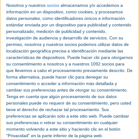
BOGE COMPRESORES | Los nuevos Boosters
Nosotros y nuestros
socios
almacenamos y/o accedemos a
SCHV y SCMV incorporan un diseño
información en un dispositivo, como cookies, y procesamos
completamente renovado que reduce el
datos personales, como identificadores únicos e información
estándar enviada por un dispositivo para publicidad y contenido
espacio de instalación y optimiza los costes.
personalizado, medición de publicidad y contenido,
investigación de audiencia y desarrollo de servicios.
Con su
permiso, nosotros y nuestros socios podemos utilizar datos de
localización geográfica precisa e identificación mediante las
características de dispositivos. Puede hacer clic para otorgarnos
su consentimiento a nosotros y a nuestros 1092 socios para
que llevemos a cabo el procesamiento previamente descrito. De
forma alternativa, puede hacer clic para denegar su
consentimiento o acceder a información más detallada y
cambiar sus preferencias antes de otorgar su consentimiento.
Tenga en cuenta que algún procesamiento de sus datos
personales puede no requerir de su consentimiento, pero usted
tiene el derecho de rechazar tal procesamiento. Sus
preferencias se aplicarán solo a este sitio web. Puede cambiar
Julio 2026
sus preferencias o retirar su consentimiento en cualquier
momento volviendo a este sitio y haciendo clic en el botón
Atlas Copco lanza el nuevo
"Privacidad" en la parte inferior de la página web.