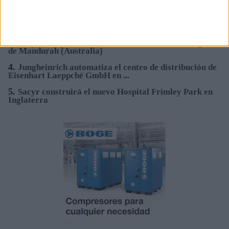
alta presión y alta temperatura
2.
Hydnum Steel logra 150M€ para la primera planta de
acero limpio de la Península ...
3.
Sacyr se adjudica la construcción del nuevo Hospital
de Mandurah (Australia)
4.
Jungheinrich automatiza el centro de distribución de
Eisenhart Laeppché GmbH en ...
5.
Sacyr construirá el nuevo Hospital Frimley Park en
Inglaterra