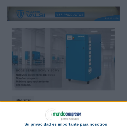
Julio 2026
BOGE presenta la nueva
generación de Boosters SC
Su privacidad es importante para nosotros