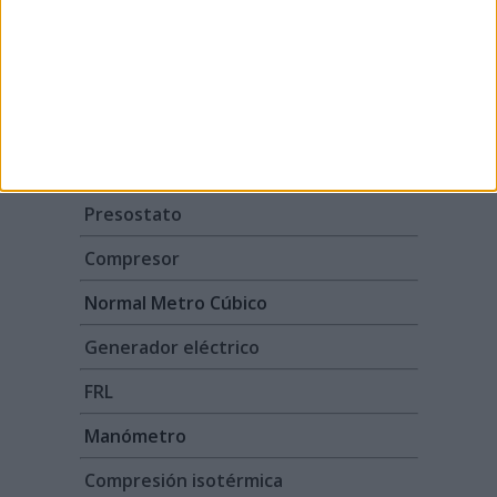
Diccionario técnico
Términos más buscados
Presión absoluta
Presostato
Compresor
Normal Metro Cúbico
Generador eléctrico
FRL
Manómetro
Compresión isotérmica