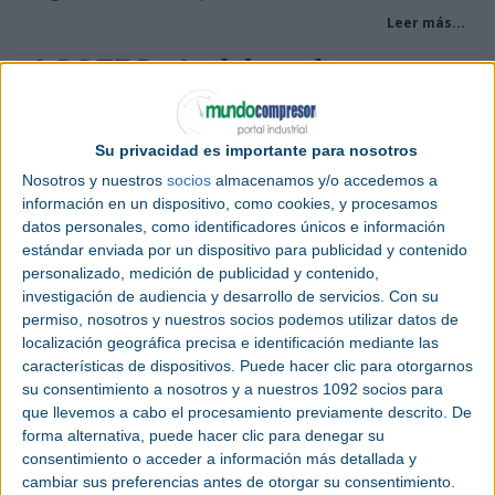
Leer más...
ACOFRI - Andaluza de
Compresores y Frío
Directorio de empresas - Datos de contacto
Su privacidad es importante para nosotros
ACOFRI - Andaluza de Compresores y Frío
Nosotros y nuestros
socios
almacenamos y/o accedemos a
Contacto Empresa ACOFRI Teléfono
información en un dispositivo, como cookies, y procesamos
955060475 Email INFO@ACOFRI.COM Página web
datos personales, como identificadores únicos e información
ACOFRI.COM Direc...
estándar enviada por un dispositivo para publicidad y contenido
personalizado, medición de publicidad y contenido,
Leer más...
investigación de audiencia y desarrollo de servicios.
Con su
permiso, nosotros y nuestros socios podemos utilizar datos de
AERZEN IBÉRICA
localización geográfica precisa e identificación mediante las
Directorio de empresas - Datos de contacto
características de dispositivos. Puede hacer clic para otorgarnos
AERZEN IBÉRICA
su consentimiento a nosotros y a nuestros 1092 socios para
que llevemos a cabo el procesamiento previamente descrito. De
Contacto Empresa Aerzen Ibérica, S.A.U. Teléfono
forma alternativa, puede hacer clic para denegar su
+34 91 642 44 50 Email info@aerzen.com Página
consentimiento o acceder a información más detallada y
web www.aerzen.com/es.html D...
cambiar sus preferencias antes de otorgar su consentimiento.