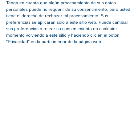
Tenga en cuenta que algún procesamiento de sus datos
Leer más...
personales puede no requerir de su consentimiento, pero usted
AF COMPRESSORS
tiene el derecho de rechazar tal procesamiento. Sus
preferencias se aplicarán solo a este sitio web. Puede cambiar
Directorio de empresas - Datos de contacto AF
sus preferencias o retirar su consentimiento en cualquier
COMPRESSORS
momento volviendo a este sitio y haciendo clic en el botón
"Privacidad" en la parte inferior de la página web.
Contacto Empresa Ateliers François S.A. Teléfono
+ 32 4 229 70 10 España: +34 617 370 656 Email
central@afcompressors.com Página web
afcompressors.c...
Leer más...
AFE Airfilter Europe
Directorio de empresas - Datos de contacto AFE
Airfilter Europe
Contacto Empresa AFE Airfilter Europe Teléfono
+34 622 32 31 98 / +34 943 09 06 17 Email
paul.aguirre@airfilter-europe.com Página web h...