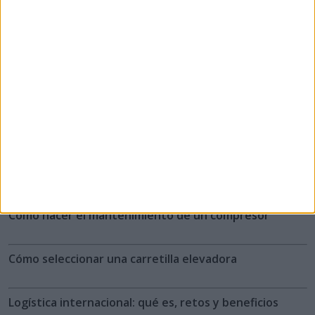
Área Técnica
Robótica industrial: qué es, usos y aplicaciones
Aplicaciones y usos del nitrógeno
Qué es una herramienta neumática. Funcionamiento,
usos y ventajas
Cómo hacer el mantenimiento de un compresor
Cómo seleccionar una carretilla elevadora
Logística internacional: qué es, retos y beneficios