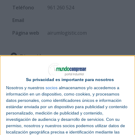
Teléfono
961 260 524
Email
Página web
airumlogistic.com
Dirección
Camino del Bony 220-Esquina
Su privacidad es importante para nosotros
Dirección
Calle 31
Nosotros y nuestros
socios
almacenamos y/o accedemos a
información en un dispositivo, como cookies, y procesamos
Ciudad
46470 - Catarroja - Valencia
datos personales, como identificadores únicos e información
estándar enviada por un dispositivo para publicidad y contenido
País
España
personalizado, medición de publicidad y contenido,
investigación de audiencia y desarrollo de servicios.
Con su
permiso, nosotros y nuestros socios podemos utilizar datos de
localización geográfica precisa e identificación mediante las
Actividad