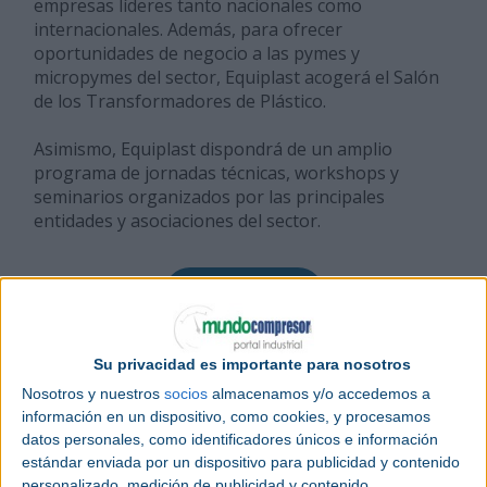
empresas líderes tanto nacionales como
internacionales. Además, para ofrecer
oportunidades de negocio a las pymes y
micropymes del sector, Equiplast acogerá el Salón
de los Transformadores de Plástico.
Asimismo, Equiplast dispondrá de un amplio
programa de jornadas técnicas, workshops y
seminarios organizados por las principales
entidades y asociaciones del sector.
Más información
Su privacidad es importante para nosotros
Nosotros y nuestros
socios
almacenamos y/o accedemos a
información en un dispositivo, como cookies, y procesamos
datos personales, como identificadores únicos e información
estándar enviada por un dispositivo para publicidad y contenido
personalizado, medición de publicidad y contenido,