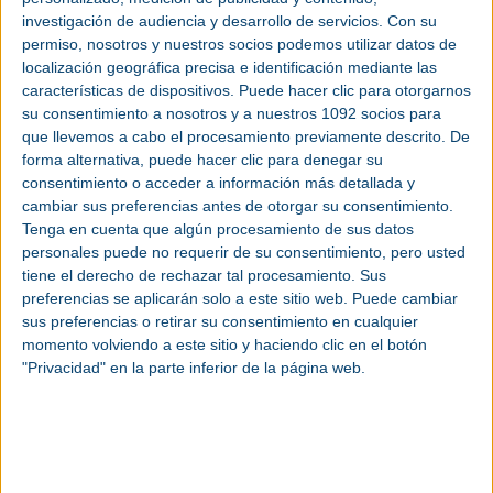
investigación de audiencia y desarrollo de servicios.
Con su
permiso, nosotros y nuestros socios podemos utilizar datos de
localización geográfica precisa e identificación mediante las
características de dispositivos. Puede hacer clic para otorgarnos
su consentimiento a nosotros y a nuestros 1092 socios para
que llevemos a cabo el procesamiento previamente descrito. De
forma alternativa, puede hacer clic para denegar su
consentimiento o acceder a información más detallada y
cambiar sus preferencias antes de otorgar su consentimiento.
Tenga en cuenta que algún procesamiento de sus datos
personales puede no requerir de su consentimiento, pero usted
tiene el derecho de rechazar tal procesamiento. Sus
preferencias se aplicarán solo a este sitio web. Puede cambiar
sus preferencias o retirar su consentimiento en cualquier
DESCUENTOS 2026
momento volviendo a este sitio y haciendo clic en el botón
"Privacidad" en la parte inferior de la página web.
mundocompresor.com, como media partner oficial
de EQUIPLAST, ofrece a todos sus lectores códigos
de acreditación al Salón Equiplast. Próximamente
más información.