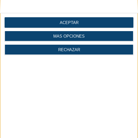
Artículos
Diccionario
Videos
ACEPTAR
Técnicos
Técnico
MÁS OPCIONES
RECHAZAR
Conversor de
Cálculo del volumen de
Normales o Standard a
un depósito de aire
FAD
comprimido