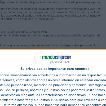
sponibles. Posibilitan la prestación del servicio solicitado previamente por el
úmero de visitas recibidas en las diferentes secciones de las páginas web, los
cia, poder mejorar la navegación y el servicio ofrecido por la entidad
los espacios publicitarios incluidos en la página web visitada por el usuario.
er perfiles de navegación de los usuarios.
s el usuario accede a la página web.
el terminal del usuario durante un periodo de tiempo variable en función de
tipo de que se trate y siempre será el mínimo indispensable para cumplir su
a página web
okies utilizadas y demás detalles, se indica a continuación:
Su privacidad es importante para nosotros
e, MA 02139 USA ).
socios
almacenamos y/o accedemos a información en un dispositivo, c
sonales, como identificadores únicos e información estándar enviada 
s compartidos por los usuarios del Sitio Web en redes sociales. Las cookies
 para ser compartido.
ntenido personalizado, medición de publicidad y contenido, investigaci
os.
Con su permiso, nosotros y nuestros socios podemos utilizar datos 
nc., ubicado en el 1600 Amphitheatre Parkway, Mountain View (California), CA
identificación mediante las características de dispositivos. Puede hacer
ntimiento a nosotros y a nuestros 1090 socios para que llevemos a ca
s usuarios por el sitio con el fin de conocer el origen de las visitas y otros
. De forma alternativa, puede hacer clic para denegar su consentimien