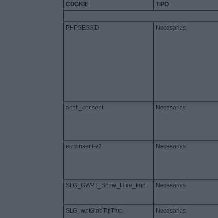
COOKIE
TIPO
PHPSESSID
Necesarias
addtl_consent
Necesarias
euconsent-v2
Necesarias
SLG_GWPT_Show_Hide_tmp
Necesarias
SLG_wptGlobTipTmp
Necesarias