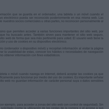
rmación que se guarda en el ordenador, una tableta o un móvil cuando el
tivo electrónico pueda ser reconocido posteriormente en esa misma web. Las
de nuestros socios comerciales u otras partes, no reconocen personalmente al
sino que permiten acceder a varias funciones importantes del sitio web, por
 que ha buscado antes. También sirven para mantener el sitio web seguro,
 sitio web de forma que sea más pertinente para usted. El usuario web tiene la
ción y uso de cookies en su dispositivo electrónico.
o (ordenador o dispositivo móvil) y recopilan información al visitar la página
r la usabilidad de estas, conocer los hábitos o necesidades de navegación
mo obtener información con fines estadísticos.
 tableta o móvil cuando navega en Internet, deberá aceptar las cookies ya que
icamente para funcionar por medio del uso de cookies. Es importante señalar
itio web no guardan información de carácter personal suya o datos sensibles
(por ejemplo, para acceder a zonas del sitio web con control de seguridad). Sin
solicitado (como la utilización de las cestas de la compra o el acceso a sus