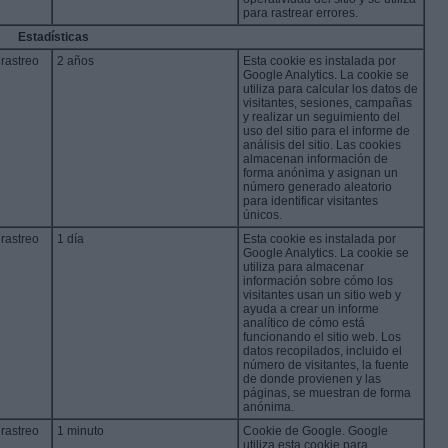
para rastrear errores.
Estadísticas
 rastreo
2 años
Esta cookie es instalada por
Google Analytics. La cookie se
utiliza para calcular los datos de
visitantes, sesiones, campañas
y realizar un seguimiento del
uso del sitio para el informe de
análisis del sitio. Las cookies
almacenan información de
forma anónima y asignan un
número generado aleatorio
para identificar visitantes
únicos.
 rastreo
1 día
Esta cookie es instalada por
Google Analytics. La cookie se
utiliza para almacenar
información sobre cómo los
visitantes usan un sitio web y
ayuda a crear un informe
analítico de cómo está
funcionando el sitio web. Los
datos recopilados, incluido el
número de visitantes, la fuente
de donde provienen y las
páginas, se muestran de forma
anónima.
 rastreo
1 minuto
Cookie de Google. Google
utiliza esta cookie para