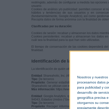
restringido, además de configurar a medida las opciones di
usuario.
Cookies de análisis y/o publicidad: permiten conocer el n
hábitos y tendencias de sus usuarios y en consecuen
(fundamentalmente, Google Analytics), así como gestionar 
Recopila datos de forma anónima con la finalidad de obten
Clasificadas por su duración:
Cookies de sesión: recaban y almacenan los datos mientra
Cookies persistentes: recaban y almacenan los datos en 
cuál sea la finalidad para la que han sido utilizadas.
El tiempo de conservación de las cookies dependerá del 
finalidad.
Identificación de las cookies de est
La identificación de quién utiliza las cookies, el tipo de co
Entidad
: Shareaholic, Inc. (45 Prospect Street - Cambridg
Nosotros y nuestros
Tipo
: De terceros
procesamos datos per
Propósito
: Generar estadísticas acerca de los contenido
Shareaholic se utilizan con el fin de habilitar el contenido
para publicidad y co
Más información
:
https://www.shareaholic.com/privacy
desarrollo de servici
Entidad
: Google Analytics, que es prestado por Google, I
geográfica precisa e 
94043, Estados Unidos (“Google”).
otorgarnos su conse
Tipo
: De terceros
Propósito
: Recoger información sobre la navegación de lo
previamente descrito