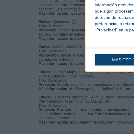
datos similares a nivel estadístico. Google Analytics utili
información más deta
navegación. Esta herramienta no obtiene datos de los no
conectan. Esta información la utilizamos para mejorar nues
que algún procesami
Más información
:
https://www.google.com/analytics/learn/
derecho de rechazar 
Entidad
: Quantcast. (Quantcast Corp.795 Folsom StreetSa
preferencias o retir
Tipo
: De terceros
"Privacidad" en la pa
Propósito
: Conocer la aceptación de la política de cookies
sobre su actividad en este sitio.
Más informació
n:
https://www.quantcast.com/privacy/
Entidad
: InMobi. ( InMobi Pte. England - 5th Floor - 151
Tipo
: De terceros
Propósito
: Conocer la aceptación de la política de cookie
actividad en este sitio.
MÁS OPCI
Más informació
n:
https://www.inmobi.com/privacy-policy-e
Entidad
: Google Maps, que es prestado por Google, Inc.
94043, Estados Unidos (“Google”).
Tipo
: De terceros
Propósito
: Se utilizan cookies del complemento de Google
Más información
:
http://www.google.es/intl/es/help/terms
Entidad
: Microsoft Corporation - Bing y Clarity. Servicio
Way, Redmond, Washington 98052, EE. UU.
Tipo
: De terceros
Propósito
: Recoger información sobre la navegación de lo
datos similares a nivel estadístico. Esta información la ut
mejoras a introducir.
Más información
:
https://clarity.microsoft.com/
https://www