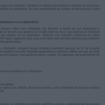
 para sus intereses. También se utilizan para limitar la cantidad de veces que
ampaña de publicidad. Se trata normalmente de cookies de terceros por lo que
instalamos en su dispositivo)
 nombre indica son instaladas por terceros a través de sus programas y
de un tercero que aparece en el sitio web (es decir, que anuncia un producto
 las cookies en su dispositivo. Tenemos una relación comercial con estos
. Por tanto, sugerimos que vaya a los sitios web de estos terceros para obtener
ede gestionarlas.
u ordenador incluyen Google Analytics: permiten generar un ID de Usuario
ha visitado una web. Registra igualmente la primera y última vez que se visitó
n del usuario y las palabras claves usadas. Se trata pues del seguimiento de
s hemos dividido en 3 categorías:
la entidad.
o ajeno a la entidad, de forma anónima, con la finalidad de realizar estudios
dad.
egación, al identificar la sesión, permitir el acceso a herramientas de acceso