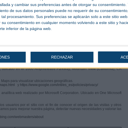
za también estas cookies para mostrarle publicidad relacionada con su perfil de
llada y cambiar sus preferencias antes de otorgar su consentimiento.
mbres o apellidos de los usuarios ni de la dirección postal desde donde se
tra página, detectar nuevas necesidades y valorar las mejoras a introducir.
ento de sus datos personales puede no requerir de su consentimiento, 
privacy.html?hl=es
tal procesamiento. Sus preferencias se aplicarán solo a este sitio we
n Francisco, CA 94107.)
ar su consentimiento en cualquier momento volviendo a este sitio y haci
rte inferior de la página web.
 por parte del usuario. El servicio de analytics Quantcast recopila información
 Shaftesbury Avenue - London WC2H 8AL.)
s por parte del usuario. El servicio de analytics recopila información sobre su
ONES
RECHAZAR
AC
s
, ubicado en el 1600 Amphitheatre Parkway, Mountain View (California), CA
 Maps para visualizar ubicaciones geográficas.
_maps.html
y
https://www.google.com/intl/es_es/policies/privacy/
 de analítica web realizado por Microsoft Corporation. Ubicado en One Microsoft
s usuarios por el sitio con el fin de conocer el origen de las visitas y otros
ilizamos para mejorar nuestra página, detectar nuevas necesidades y valorar las
.bing.com/webmasters/about