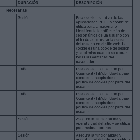
DURACIÓN
DESCRIPCIÓN
Necesarias
Sesión
Esta cookie es nativa de las
aplicaciones PHP. La cookie se
utiliza para almacenar e
identificar la identificación de
sesión única de un usuario con
el fin de administrar la sesión
del usuario en el sitio web. La
cookie es una cookie de sesión
y se elimina cuando se cierran
todas las ventanas del
navegador.
1 año
Esta cookie es instalada por
Quantcast / InMobi. Usada para
conocer la aceptación de la
política de cookies por parte del
usuario.
1 año
Esta cookie es instalada por
Quantcast / InMobi. Usada para
conocer la aceptación de la
política de cookies por parte del
usuario.
Sesión
Asegura la funcionalidad y
operatividad del sitio y se utiliza
para rastrear errores.
Sesión
Asegura la funcionalidad y
operatividad del sitio y se utiliza