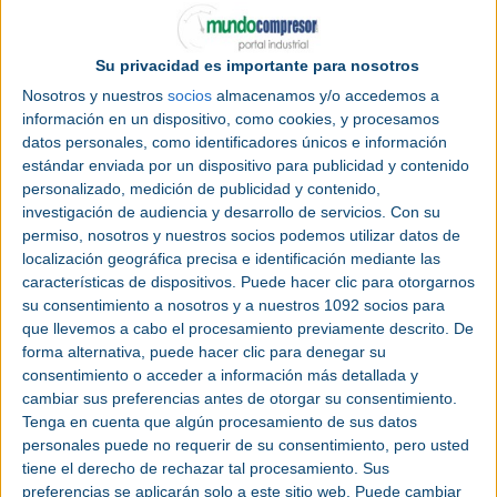
Categoría |
Feria
Su privacidad es importante para nosotros
Lugar |
Barcelona (España)
Nosotros y nuestros
socios
almacenamos y/o accedemos a
información en un dispositivo, como cookies, y procesamos
Fecha |
Martes 4 mayo 2027 -
Viernes 7 mayo
datos personales, como identificadores únicos e información
2027
estándar enviada por un dispositivo para publicidad y contenido
personalizado, medición de publicidad y contenido,
Página web
|
www.hispack.com
investigación de audiencia y desarrollo de servicios.
Con su
permiso, nosotros y nuestros socios podemos utilizar datos de
localización geográfica precisa e identificación mediante las
características de dispositivos. Puede hacer clic para otorgarnos
su consentimiento a nosotros y a nuestros 1092 socios para
que llevemos a cabo el procesamiento previamente descrito. De
forma alternativa, puede hacer clic para denegar su
consentimiento o acceder a información más detallada y
cambiar sus preferencias antes de otorgar su consentimiento.
Tenga en cuenta que algún procesamiento de sus datos
personales puede no requerir de su consentimiento, pero usted
tiene el derecho de rechazar tal procesamiento. Sus
preferencias se aplicarán solo a este sitio web. Puede cambiar