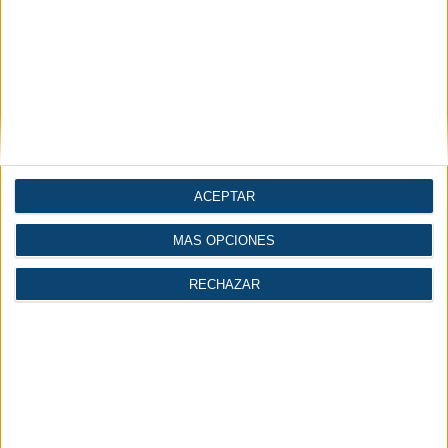
ACEPTAR
MÁS OPCIONES
Más leídas
Lo último
RECHAZAR
1.
Aspectos clave del aire comprimido en la industria de
la madera
2.
Jungheinrich celebra la entrega de su carretilla
reacondicionada número 100.000
3.
Expoquimia 2026 reunió a los decisores de las
principales empresas del sector