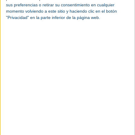
sus preferencias o retirar su consentimiento en cualquier
momento volviendo a este sitio y haciendo clic en el botón
"Privacidad" en la parte inferior de la página web.
Fira Barcelona, Avinguda de la Reina Maria
Cristina, s/n, 08004 Barcelona – España
Ver más eventos industriales
Toma nota de las fechas de los próximos
eventos industriales