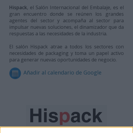
Hispack
, el Salón Internacional del Embalaje, es el
gran encuentro donde se reúnen los grandes
agentes del sector y acompaña al sector para
impulsar nuevas soluciones, el dinamizador que da
respuestas a las necesidades de la industria.
El salón Hispack atrae a todos los sectores con
necesidades de packaging y toma un papel activo
para generar nuevas oportunidades de negocio.
Añadir al calendario de Google