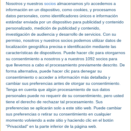
Nosotros y nuestros
socios
almacenamos y/o accedemos a
El
microcontrol industrial
seguro
PNOZmulti 2
de
información en un dispositivo, como cookies, y procesamos
Pilz
es uno de los sistemas de seguridad funcional
datos personales, como identificadores únicos e información
de Pilz con aplicaciones en la cadena de valor del
estándar enviada por un dispositivo para publicidad y contenido
hidrógeno
. Su configuración modular, con un
personalizado, medición de publicidad y contenido,
dispositivo base y módulos de ampliación, controla
investigación de audiencia y desarrollo de servicios.
Con su
las funciones de seguridad necesarias, de forma
permiso, nosotros y nuestros socios podemos utilizar datos de
localización geográfica precisa e identificación mediante las
que, en caso de error o interrupción de zonas de
características de dispositivos. Puede hacer clic para otorgarnos
protección, activa una reacción que garantiza la
su consentimiento a nosotros y a nuestros 1092 socios para
seguridad de personas y máquinas o procesos.
que llevemos a cabo el procesamiento previamente descrito. De
Esta capacidad de supervisión totalmente fiable ha
forma alternativa, puede hacer clic para denegar su
resultado clave en un proyecto de energía
consentimiento o acceder a información más detallada y
sostenible para el sector del transporte en la
cambiar sus preferencias antes de otorgar su consentimiento.
ciudad alemana de Bremerhaven.
Tenga en cuenta que algún procesamiento de sus datos
personales puede no requerir de su consentimiento, pero usted
Impulsado por GP JOULE y Greenfuels con la
tiene el derecho de rechazar tal procesamiento. Sus
denominación HY.City.Bremerhaven, el objetivo es
preferencias se aplicarán solo a este sitio web. Puede cambiar
transformar el excedente de electricidad en
sus preferencias o retirar su consentimiento en cualquier
hidrógeno con huella de carbono neutra para
momento volviendo a este sitio y haciendo clic en el botón
abastecer al transporte, entre otros sectores. El
"Privacidad" en la parte inferior de la página web.